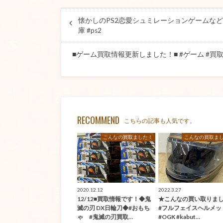
懐かしのPS2恋愛シュミレーションゲームなどを
庫 #ps2
■ゲーム買取情報更新しました！■ #ゲーム #買取 #佐賀
RECOMMEND
こちらの記事も人気です。
こんなの買取ました！
こんなの買取ま
2020.12.12
2022.3.27
12/12■買取情報です！◆鬼
★こんなの買い取りま
滅の刃 DX日輪刀◆#おもち
#フルフェイスヘルメッ
ゃ #鬼滅の刃買取…
#OGK #kabut…