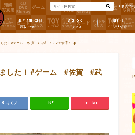
個人情
BUY AND SELL
ACCESS
RECRUIT
買取について
アクセス
求人情報
した！ #ゲーム #佐賀 #武雄 #マンガ倉庫 #psp
ました！ #ゲーム #佐賀 #武
P
はてブ
Pocket
LINE
！