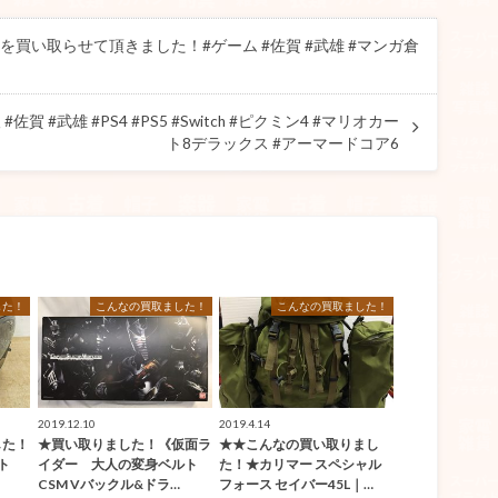
買い取らせて頂きました！#ゲーム #佐賀 #武雄 #マンガ倉
 #武雄 #PS4 #PS5 #Switch #ピクミン4 #マリオカー
ト8デラックス #アーマードコア6
した！
こんなの買取ました！
こんなの買取ました！
2019.12.10
2019.4.14
した！
★買い取りました！《仮面ラ
★★こんなの買い取りまし
ト
イダー 大人の変身ベルト
た！★カリマー スペシャル
CSM Vバックル&ドラ…
フォース セイバー45L｜…