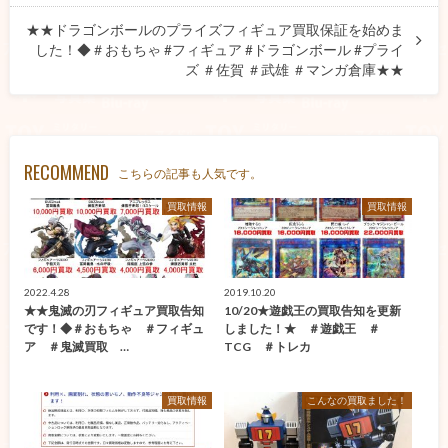
★★ドラゴンボールのプライズフィギュア買取保証を始めま
した！◆＃おもちゃ #フィギュア #ドラゴンボール #プライ
ズ ＃佐賀 ＃武雄 ＃マンガ倉庫★★
RECOMMEND
こちらの記事も人気です。
買取情報
買取情報
2022.4.28
2019.10.20
★★鬼滅の刃フィギュア買取告知
10/20★遊戯王の買取告知を更新
です！◆＃おもちゃ ＃フィギュ
しました！★ ＃遊戯王 ＃
ア ＃鬼滅買取 …
TCG ＃トレカ
買取情報
こんなの買取ました！