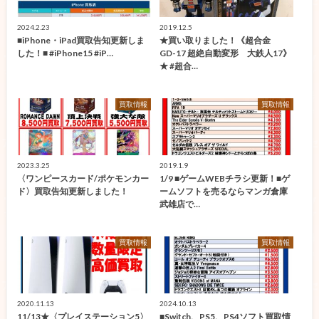
2024.2.23
2019.12.5
■iPhone・iPad買取告知更新しま
★買い取りました！《超合金
した！■ #iPhone15 #iP…
GD-17 超絶自動変形 大鉄人17》
★ #超合…
買取情報
買取情報
2023.3.25
2019.1.9
〈ワンピースカード/ポケモンカー
1/9 ■ゲームWEBチラシ更新！■ゲ
ド〉買取告知更新しました！
ームソフトを売るならマンガ倉庫
武雄店で…
買取情報
買取情報
2020.11.13
2024.10.13
11/13★〈プレイステーション5〉
■Switch、PS5、PS4ソフト買取情