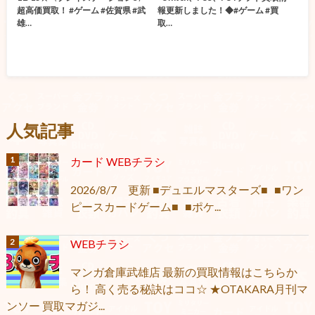
超高価買取！ #ゲーム #佐賀県 #武
報更新しました！◆#ゲーム #買
雄…
取…
人気記事
カード WEBチラシ
2026/8/7 更新 ■デュエルマスターズ■ ■ワン
ピースカードゲーム■ ■ポケ...
WEBチラシ
マンガ倉庫武雄店 最新の買取情報はこちらか
ら！ 高く売る秘訣はココ☆ ★OTAKARA月刊マ
ンソー 買取マガジ...