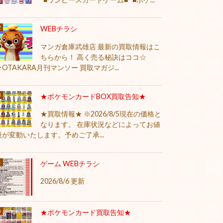
WEBチラシ
マンガ倉庫武雄店 最新の買取情報はこ
ちらから！ 高く売る秘訣はココ☆
★OTAKARA月刊マンソー 買取マガジ...
★ポケモンカードBOX買取告知★
★買取情報★ ※2026/8/5現在の価格と
なります。 在庫状況などによってお値
段が変動いたします。予めご了承...
ゲーム WEBチラシ
2026/8/6 更新
★ポケモンカード買取告知★