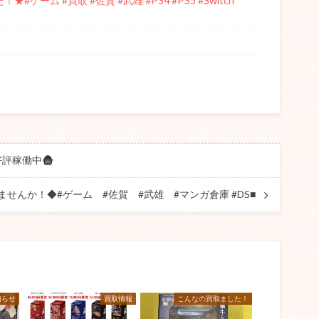
#ゲーム #買取 #佐賀 #武雄 #PS4 #PS5 #Switch
好評稼働中
ませんか！◆#ゲーム #佐賀 #武雄 #マンガ倉庫 #DS■
知らせ
買取情報
こんなの買取ました！