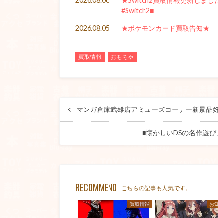
2026.08.06
★Switch2買取情報更新しました！★
#Switch2■
2026.08.05
★ポケモンカード買取告知★
買取情報
おもちゃ
マンガ倉庫武雄店アミューズコーナー新景品
■懐かしいDSの名作遊び
RECOMMEND
こちらの記事も人気です。
買取情報
お