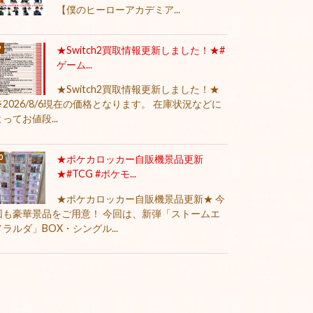
【僕のヒーローアカデミア...
★Switch2買取情報更新しました！★#
ゲーム...
★Switch2買取情報更新しました！★
※2026/8/6現在の価格となります。 在庫状況などに
よってお値段...
★ポケカロッカー自販機景品更新
★#TCG #ポケモ...
★ポケカロッカー自販機景品更新★ 今
回も豪華景品をご用意！ 今回は、新弾「ストームエ
メラルダ」BOX・シングル...