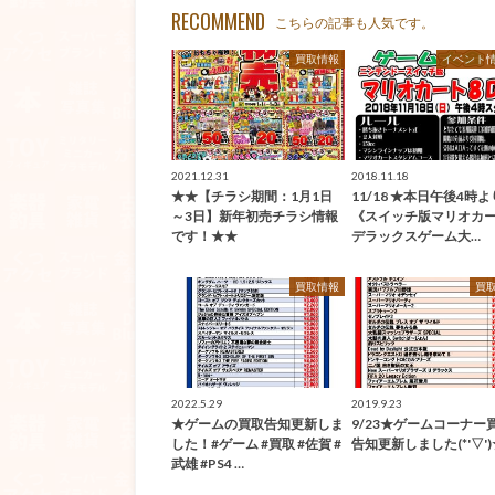
RECOMMEND
こちらの記事も人気です。
買取情報
イベント
2021.12.31
2018.11.18
★★【チラシ期間：1月1日
11/18 ★本日午後4時
～3日】新年初売チラシ情報
《スイッチ版マリオカー
です！★★
デラックスゲーム大…
買取情報
買
2022.5.29
2019.9.23
★ゲームの買取告知更新しま
9/23★ゲームコーナー
した！#ゲーム #買取 #佐賀 #
告知更新しました(*'▽'
武雄 #PS4 …