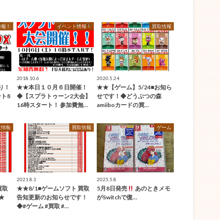
情報！
イベント情報！
買取情報
2018.10.6
2020.5.24
より！
★★本日１０月６日開催！
★★【ゲーム】5/24■お知ら
ト8
◆【スプラトゥーン2大会】
せです！◆どうぶつの森
16時スタート！ 参加費無…
amiiboカードの買…
取情報
買取情報
ゲーム
2021.8.1
2025.5.8
買取
★★8/1■ゲームソフト 買取
5月8日発売
あのときメモ
)★
告知更新のお知らせです！
がSwitchで復…
◆#ゲーム #買取 #…