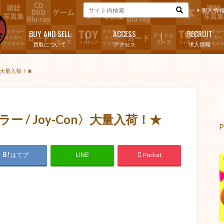
個人情
BUY AND SELL
ACCESS
RECRUIT
買取について
アクセス
求人情報
on〉大量入荷！★
ラー / Joy-Con〉大量入荷！★
P
はてブ
Pocket
LINE