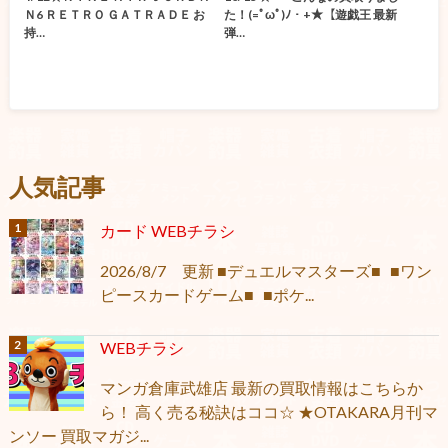
Ｎ6 ＲＥＴＲＯ ＧＡＴＲＡＤＥ お
た！(=ﾟωﾟ)ﾉ・+★【遊戯王 最新
持…
弾…
人気記事
カード WEBチラシ
2026/8/7 更新 ■デュエルマスターズ■ ■ワン
ピースカードゲーム■ ■ポケ...
WEBチラシ
マンガ倉庫武雄店 最新の買取情報はこちらか
ら！ 高く売る秘訣はココ☆ ★OTAKARA月刊マ
ンソー 買取マガジ...