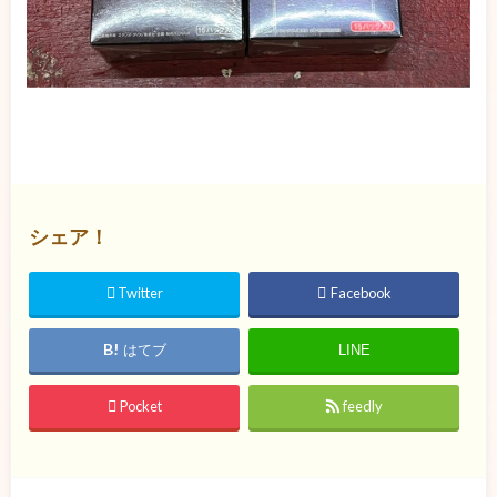
シェア！
Twitter
Facebook
はてブ
LINE
Pocket
feedly