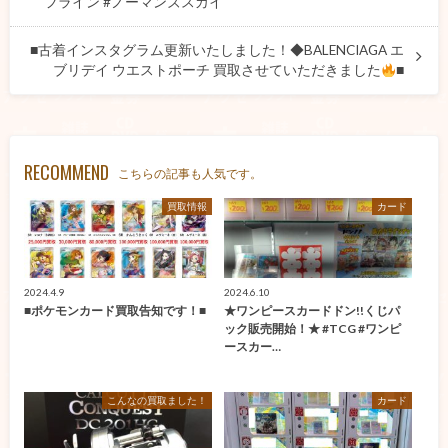
フライン #ノーマンズスカイ
■古着インスタグラム更新いたしました！◆BALENCIAGA エ
ブリデイ ウエストポーチ 買取させていただきました
■
RECOMMEND
こちらの記事も人気です。
買取情報
カード
2024.4.9
2024.6.10
■ポケモンカード買取告知です！■
★ワンピースカードドン!!くじパ
ック販売開始！★ #TCG #ワンピ
ースカー…
こんなの買取ました！
カード