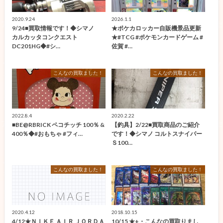
2020.9.24
2026.1.1
9/24■買取情報です！◆シマノ
★ポケカロッカー自販機景品更新
カルカッタコンクエスト
★#TCG #ポケモンカードゲーム #
DC201HG◆#シ…
佐賀 #…
こんなの買取ました！
こんなの買取ました！
2022.8.4
2020.2.22
■BE@RBRICK ペコチッチ 100％ &
【釣具】2/22■買取商品のご紹介
400％◆#おもちゃ #フィ…
です！◆シマノ コルトスナイパー
Ｓ100…
こんなの買取ました！
こんなの買取ました！
2020.4.12
2018.10.15
4/12★ＮＩＫＥ ＡＩＲ ＪＯＲＤＡ
10/15 ★+・こんなの買取りまし