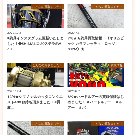
こんなの買取ました！
こんなの買取ました！
2022.10.3
2020.7.8
■釣具インスタグラム更新いたしま
7/8★★釣具買取情報！《オリムピ
した！◆SHIMANO 20ステラSW
ック カラマレッティ ロッソ
60…
832M》★…
こんなの買取ました！
買取情報
2020.12.4
2020.8.9
12/4★シマノ カルカッタコンクエ
8/9★ハードルアーの買取保証はじ
スト400 お持ち頂きました！ #買
めました！ ＃ハードルアー ＃ル
取 …
アー ＃バ…
こんなの買取ました！
こんなの買取ました！