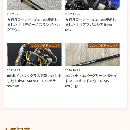
2022.7.23
2022.11.25
★釣具コーナーInstagram更新し
★釣具コーナーInstagram更新し
ました！〈デジーノ スラングハン
ました！〈アブガルシア Revo
グアウ…
MG…
こんなの買取ました！
こんなの買取ました！
2022.8.23
2020.10.23
■釣具インスタグラム更新いたしま
10/23★〈エバーグリーン ポセイ
した！◆SHIMANO 19ステラ
ドン スキッドロウ NIMS-
SW140…
82L〉お…