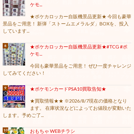
ケモ...
★ポケカロッカー自販機景品更新★ 今回も豪華
景品をご用意！ 新弾「ストームエメラルダ」BOXを、投入
しています...
★ポケカロッカー自販機景品更新★#TCG #ポ
ケモ...
今回も豪華景品をご用意！ ぜひ一度チャレンジ
してみてください！
★ポケモンカードPSA10買取告知★
★買取情報★★ ※2026/8/7現在の価格となり
ます。 在庫状況などによってお値段が変動いた
します。予めご了...
おもちゃ WEBチラシ