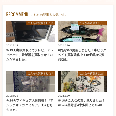
RECOMMEND
こちらの記事も人気です。
こんなの買取ました！
こんなの買取ました！
2021.3.13
2024.6.30
3/13★出張買取にてテレビ、テレ
■釣具SNS更新しました！◆ビッグ
ビボード、炊飯器を買取させてい
ベイト買取強化中！■#釣具 #佐賀
ただきました…
#武雄…
こんなの買取ました！
こんなの買取ました！
2019.9.28
2021.8.10
9/28★フィギュア入荷情報！『ア
8/10★こんなの買い取りました！
ルファオメガ エミリア』★ #おも
#Eve #星野源 #宇多田ヒカル #K…
ちゃ #…