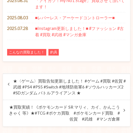
2025.08.31
「アイカツ！My No1 Stage」 買取させて頂いて
ます！
2025.08.03
■レバーレス・アーケードコントローラー■
2025.07.28
■Instagram更新しました！■ #ファッション #古
着 #買取 #武雄 #マンガ倉庫
こんなの買取ました！
釣具
★〈ゲーム〉買取告知更新しました！ #ゲーム #買取 #佐賀 #
武雄 #PS4 #PS5 #Switch #地球防衛軍6 #ソウルハッカーズ2
#SDガンダム バトルアライアンス ★
★買取実績！《ポケモンカード SR マリィ、カイ、かんこう
きゃく 等》★#TCG #ポケカ買取 #ポケモンカード買取 #
佐賀 #武雄 #マンガ倉庫