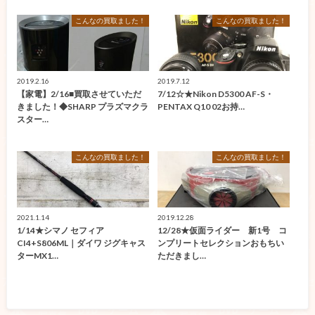
こんなの買取ました！
こんなの買取ました！
2019.2.16
2019.7.12
【家電】2/16■買取させていただ
7/12☆★Nikon D5300 AF-S・
きました！◆SHARP プラズマクラ
PENTAX Q10 02お持…
スター…
こんなの買取ました！
こんなの買取ました！
2021.1.14
2019.12.28
1/14★シマノ セフィア
12/28★仮面ライダー 新1号 コ
CI4+S806ML｜ダイワ ジグキャス
ンプリートセレクションおもちい
ターMX1…
ただきまし…