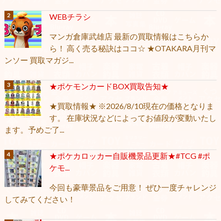
WEBチラシ
マンガ倉庫武雄店 最新の買取情報はこちらか
ら！ 高く売る秘訣はココ☆ ★OTAKARA月刊マ
ンソー 買取マガジ...
★ポケモンカードBOX買取告知★
★買取情報★ ※2026/8/10現在の価格となりま
す。 在庫状況などによってお値段が変動いたし
ます。予めご了...
★ポケカロッカー自販機景品更新★#TCG #ポ
ケモ...
今回も豪華景品をご用意！ ぜひ一度チャレンジ
してみてください！