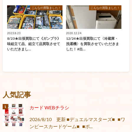
こんなの買取ました！
こんなの買取ました！
2023.8.23
2020.12.24
8/23★出張買取にて《ガンプラ》
12/24★出張買取にて〈冷蔵庫・
味組立て品、組立て品買取させて
洗濯機〉を買取させていただきま
いただきまし…
した！ #出…
人気記事
カード WEBチラシ
2026/8/10 更新 ■デュエルマスターズ■ ■ワ
ンピースカードゲーム■ ■ポ...