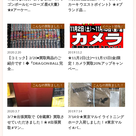
ゴンボールヒーローズ 星4大量》
カーキ ウエストポイント》★ #ブ
★#アーケー…
ランド品 …
こんなの買取ました！
イベント情報！
2020.2.20
2019.11.2
【コミック】2/20■買取商品のご
★11月2日(土)〜11月15日(金)限
紹介です！◆『DRAGON BALL 完
定！カメラ買取20%アップキャン
全…
ペー…
こんなの買取ました！
こんなの買取ました！
2020.3.7
2019.7.14
3/7★出張買取で《冷蔵庫》買取さ
7/14☆★東京マルイ ライトニング
せていただきました！★ #出張買
ホーク入荷しました！ #東京マル
取 #マン…
イ #バ…