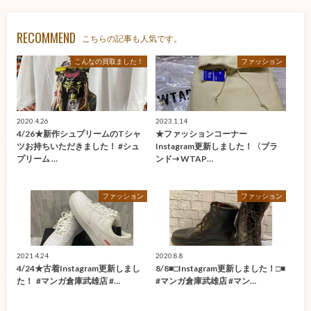
RECOMMEND
こちらの記事も人気です。
こんなの買取ました！
ファッション
2020.4.26
2023.1.14
4/26★新作シュプリームのTシャ
★ファッションコーナー
ツお持ちいただきました！ #シュ
Instagram更新しました！〈ブラ
プリーム …
ンド⇢ WTAP…
ファッション
ファッション
2021.4.24
2020.8.8
4/24★古着Instagram更新しまし
8/8■□Instagram更新しました！□■
た！ #マンガ倉庫武雄店 #…
#マンガ倉庫武雄店 #マン…