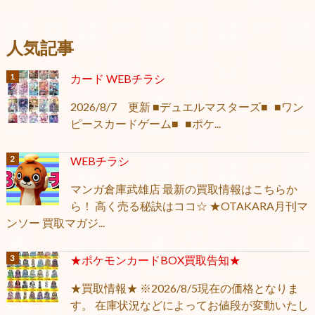
人気記事
カード WEBチラシ
2026/8/7 更新 ■デュエルマスターズ■ ■ワン
ピースカードゲーム■ ■ポケ...
WEBチラシ
マンガ倉庫武雄店 最新の買取情報はこちらか
ら！ 高く売る秘訣はココ☆ ★OTAKARA月刊マ
ンソー 買取マガジ...
★ポケモンカードBOX買取告知★
★買取情報★ ※2026/8/5現在の価格となりま
す。 在庫状況などによってお値段が変動いたし