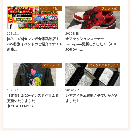
イベント情報！
ファッション
2021.5.1
2022.8.18
[5/1～5/5]★マンガ倉庫武雄店！
★ファッションコーナー
GW特別イベントのご紹介です！ #
Instagram更新しました！〈AIR
新生…
JORDAN…
ファッション
こんなの買取ました！
2021.2.20
2024.12.7
【古着】2/20■インスタグラムを
レアアイテム買取させていただき
更新いたしました！
ました！
◆CHALLENGER …