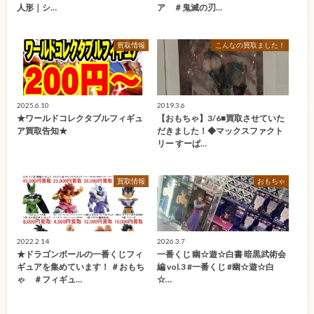
人形｜シ…
ア ＃鬼滅の刃…
買取情報
こんなの買取ました！
2025.6.10
2019.3.6
★ワールドコレクタブルフィギュ
【おもちゃ】3/6■買取させていた
ア買取告知★
だきました！◆マックスファクト
リー すーぱ…
買取情報
おもちゃ
2022.2.14
2026.3.7
★ドラゴンボールの一番くじフィ
一番くじ 幽☆遊☆白書 暗黒武術会
ギュアを集めています！ ＃おもち
編 vol.3 #一番くじ #幽☆遊☆白
ゃ ＃フィギュ…
☆…