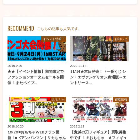
RECOMMEND
こちらの記事も人気です。
イベント情報！
お知らせ
2018.9.18
2020.11.14
★★【イベント情報】期間限定で
11/14★本日発売！〈一番くじ シ
ファッションオータムセールを開
ン・エヴァンゲリオン劇場版～エ
催！ またベイブ…
ントリース…
おもちゃ
買取情報
2018.10.20
2022.2.13
10/20 ■おもちゃWEBチラシ更
【鬼滅の刃フィギュア】買取募集
新！■《アンパンマン｜リカちゃん
中です！ ＃おもちゃ ＃フィギュ