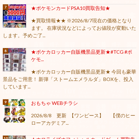
★ポケモンカードPSA10買取告知★
★買取情報★★ ※2026/8/7現在の価格となり
ます。 在庫状況などによってお値段が変動いた
します。予めご了...
★ポケカロッカー自販機景品更新★#TCG #ポ
ケモ...
★ポケカロッカー自販機景品更新★ 今回も豪華
景品をご用意！ 新弾「ストームエメラルダ」BOXを、投入
しています...
おもちゃ WEBチラシ
2026/8/8 更新 【ワンピース】 【僕のヒー
ローアカデミア...