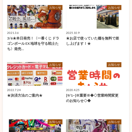
お知らせ
お知らせ
2021.3.6
2025.10.9
3/6★本日発売！〈一番くじ ドラ
★お店で使っていた棚を無料で差
ゴンボール EX 地球を守る戦士た
し上げます！★
ち〉発売…
お知らせ
お知らせ
2022.7.24
2020.4.25
★決済方法のご案内★
[9/1~]※重要※◆◇営業時間変更
のお知らせ◇◆
お知らせ
お知らせ