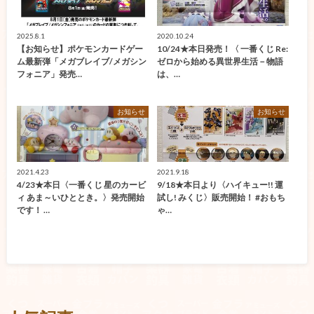
2025.8.1
2020.10.24
【お知らせ】ポケモンカードゲー
10/24★本日発売！〈 一番くじ Re:
ム最新弾「メガブレイブ/メガシン
ゼロから始める異世界生活－物語
フォニア」発売…
は、…
お知らせ
お知らせ
2021.4.23
2021.9.18
4/23★本日〈一番くじ 星のカービ
9/18★本日より〈ハイキュー!! 運
ィ あま～いひととき。〉発売開始
試し! みくじ〉販売開始！ #おもち
です！ …
ゃ…