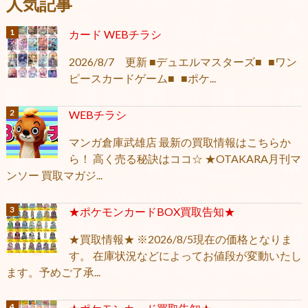
人気記事
カード WEBチラシ
2026/8/7 更新 ■デュエルマスターズ■ ■ワン
ピースカードゲーム■ ■ポケ...
WEBチラシ
マンガ倉庫武雄店 最新の買取情報はこちらか
ら！ 高く売る秘訣はココ☆ ★OTAKARA月刊マ
ンソー 買取マガジ...
★ポケモンカードBOX買取告知★
★買取情報★ ※2026/8/5現在の価格となりま
す。 在庫状況などによってお値段が変動いたし
ます。予めご了承...