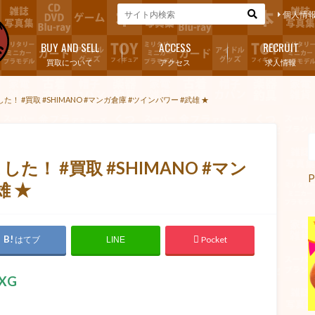
個人情
BUY AND SELL
ACCESS
RECRUIT
買取について
アクセス
求人情報
！ #買取 #SHIMANO #マンガ倉庫 #ツインパワー #武雄 ★
た！ #買取 #SHIMANO #マン
P
雄 ★
はてブ
Pocket
LINE
XG