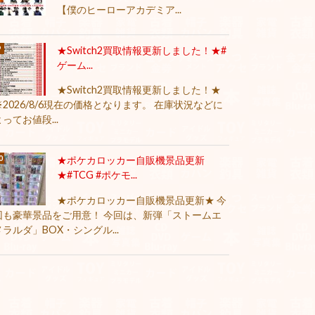
【僕のヒーローアカデミア...
★Switch2買取情報更新しました！★#
ゲーム...
★Switch2買取情報更新しました！★
※2026/8/6現在の価格となります。 在庫状況などに
よってお値段...
★ポケカロッカー自販機景品更新
★#TCG #ポケモ...
★ポケカロッカー自販機景品更新★ 今
回も豪華景品をご用意！ 今回は、新弾「ストームエ
メラルダ」BOX・シングル...