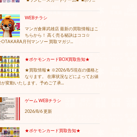
WEBチラシ
マンガ倉庫武雄店 最新の買取情報はこ
ちらから！ 高く売る秘訣はココ☆
★OTAKARA月刊マンソー 買取マガジ...
★ポケモンカードBOX買取告知★
★買取情報★ ※2026/8/5現在の価格と
なります。 在庫状況などによってお値
段が変動いたします。予めご了承...
ゲーム WEBチラシ
2026/8/6 更新
★ポケモンカード買取告知★