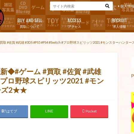
個人情
BUY AND SELL
ACCESS
RECRUIT
買取について
アクセス
求人情報
 #佐賀 #武雄 #3DS #PS5 #PS4 #Switch #プロ野球スピリッツ2021 #モンスターハン
新◆#ゲーム #買取 #佐賀 #武雄
P
itch #プロ野球スピリッツ2021 #モン
ズ2★★
はてブ
Pocket
LINE