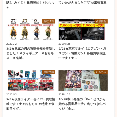
試し! みくじ〉販売開始！ #おもち
ていただきました(*'▽') #出張買取
ゃ…
…
買取情報
買取情報
2020.3.2
2020.5.26
3/2★鬼滅の刃の買取告知を更新し
5/26★東京マルイ《エアガン・ガ
ました！ ＃フィギュア ＃おもち
スガン・電動ガン》各種買取保証
ゃ ＃鬼滅…
中です！★ …
買取情報
おもちゃ
2020.9.3
2018.10.2
9/3★仮面ライダーセイバー買取情
10/2■本日発売の『Re：ゼロから
報です！★＃おもちゃ ＃特撮 ＃仮
始める異世界生活』当りつき缶バ
面ライダ…
ッジ（全1…