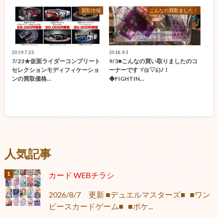
買取情報
こんなの買取ました！
2019.7.23
2018.9.3
7/23★仮面ライダーコンプリート
9/3■こんなの買い取りましたのコ
セレクションモディフィケーショ
ーナーですヾ(≧▽≦)ﾉ！
ンの買取価格…
◆FIGHTIN…
人気記事
カード WEBチラシ
2026/8/7 更新 ■デュエルマスターズ■ ■ワン
ピースカードゲーム■ ■ポケ...