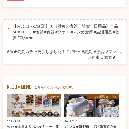
【6/5(土)～6/6(日)】★《対象の食器・雑貨・日用品》全品
50%OFF！ #雑貨 #食器 #タオル #マンガ倉庫 #生活用品 #佐
賀 #武雄 ★
6/5★釣具ガチャ更新しました！ #ガチャ #釣具 ＃景品 #マン
ガ倉庫 ＃武雄★
RECOMMEND
こちらの記事も人気です。
お知らせ
こんなの買取ました！
2021.9.18
2019.7.12
9/18★本日より〈ハイキュー!! 運
7/12☆★嬉野市にて出張買取させ