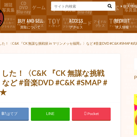
個人情
BUY AND SELL
ACCESS
RECRUIT
買取について
アクセス
求人情報
！〈C&K 『CK 無謀な挑戦状 in マリンメッセ福岡』〉など #音楽DVD #C&K #SMAP #
した！〈C&K 『CK 無謀な挑戦
P
ど #音楽DVD #C&K #SMAP #
 ★
はてブ
Pocket
LINE