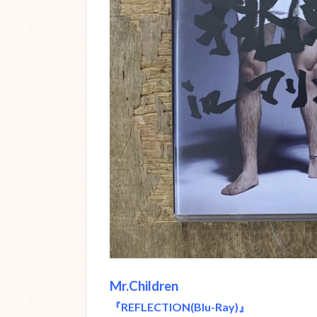
Mr.Children
『REFLECTION(Blu-Ray)』