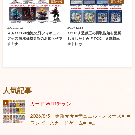
買取情報
買取情報
2020.11.12
2019.12.13
★★11/12■鬼滅の刃 フィギュア・
12/13★遊戯王の買取告知を更新
グッズ 買取価格更新のお知らせで
しました！★ ＃TCG ＃遊戯王
す！★…
＃トレカ…
人気記事
カード WEBチラシ
2026/8/5 更新★★ ■デュエルマスターズ■ ■
ワンピースカードゲーム■ ■...