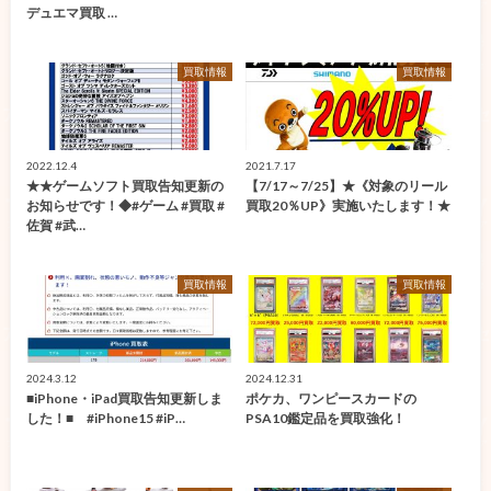
デュエマ買取 …
買取情報
買取情報
2022.12.4
2021.7.17
★★ゲームソフト買取告知更新の
【7/17～7/25】★《対象のリール
お知らせです！◆#ゲーム #買取 #
買取20％UP》実施いたします！★
佐賀 #武…
買取情報
買取情報
2024.3.12
2024.12.31
■iPhone・iPad買取告知更新しま
ポケカ、ワンピースカードの
した！■ #iPhone15 #iP…
PSA10鑑定品を買取強化！