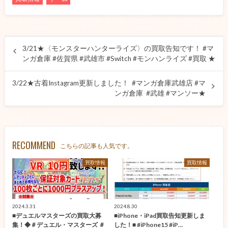
3/21★〈モンスターハンターライズ〉の買取告知です！ #マ
ンガ倉庫 #佐賀県 #武雄市 #Switch #モンハンライズ #買取 ★
3/22★古着Instagram更新しました！ #マンガ倉庫武雄店 #マ
ンガ倉庫 #武雄 #マンソー★
RECOMMEND
こちらの記事も人気です。
買取情報
買取情報
2024.3.31
2024.8.30
■デュエルマスターズの買取大募
■iPhone・iPad買取告知更新しま
集！◆＃デュエル・マスターズ ＃
した！■ #iPhone15 #iP…