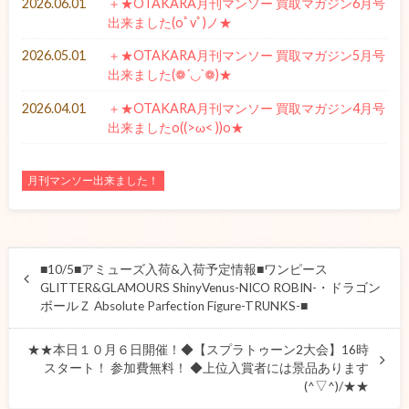
2026.06.01
＋★OTAKARA月刊マンソー 買取マガジン6月号
出来ました(oﾟvﾟ)ノ★
2026.05.01
＋★OTAKARA月刊マンソー 買取マガジン5月号
出来ました(❁´◡`❁)★
2026.04.01
＋★OTAKARA月刊マンソー 買取マガジン4月号
出来ましたo((>ω< ))o★
月刊マンソー出来ました！
■10/5■アミューズ入荷&入荷予定情報■ワンピース
GLITTER&GLAMOURS ShinyVenus-NICO ROBIN-・ドラゴン
ボールＺ Absolute Parfection Figure-TRUNKS-■
★★本日１０月６日開催！◆【スプラトゥーン2大会】16時
スタート！ 参加費無料！ ◆上位入賞者には景品あります
(^▽^)/★★