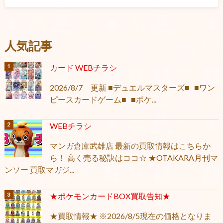
人気記事
カード WEBチラシ
2026/8/7 更新 ■デュエルマスターズ■ ■ワン
ピースカードゲーム■ ■ポケ...
WEBチラシ
マンガ倉庫武雄店 最新の買取情報はこちらか
ら！ 高く売る秘訣はココ☆ ★OTAKARA月刊マ
ンソー 買取マガジ...
★ポケモンカードBOX買取告知★
★買取情報★ ※2026/8/5現在の価格となりま