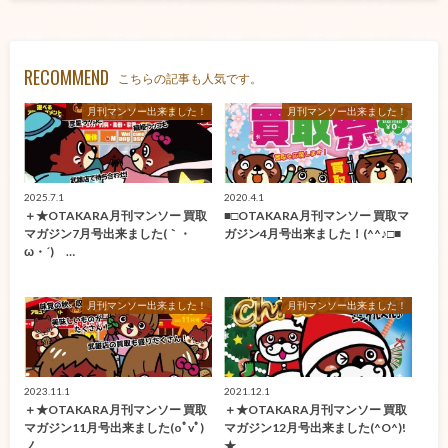
RECOMMEND
こちらの記事も人気です。
月刊マンソー出来ました！
月刊マンソー出来ました！
2025.7.1
2020.4.1
＋★OTAKARA月刊マンソー 買取
■□OTAKARA月刊マンソー 買取マ
マガジン7月号出来ました(｀・
ガジン4月号出来ました！(^^♪□■
ω・´)ゞ…
月刊マンソー出来ました！
月刊マンソー出来ました！
2023.11.1
2021.12.1
＋★OTAKARA月刊マンソー 買取
＋★OTAKARA月刊マンソー 買取
マガジン11月号出来ました(oﾟvﾟ)
マガジン12月号出来ました(^O^)!
ノ…
★…