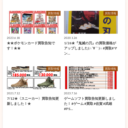
買取情報
買取情報
2023.6.18
2020.1.26
★★ポケモンカード買取告知で
1/26★『鬼滅の刃』の買取価格が
す！★★
アップしました(∩´∀｀)∩ #買取#マ
ン…
買取情報
買取情報
2021.7.12
2023.7.16
7/12★〈スニーカー〉買取告知更
ゲームソフト買取告知更新しまし
新しました！★
た！ #ゲーム #買取 #佐賀 #武雄
#PS…