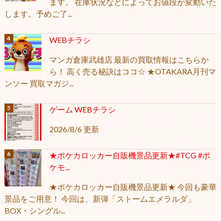
ます。 在庫状況などによってお値段が変動いた
します。予めご了...
WEBチラシ
マンガ倉庫武雄店 最新の買取情報はこちらか
ら！ 高く売る秘訣はココ☆ ★OTAKARA月刊マ
ンソー 買取マガジ...
ゲーム WEBチラシ
2026/8/6 更新
★ポケカロッカー自販機景品更新★#TCG #ポ
ケモ...
★ポケカロッカー自販機景品更新★ 今回も豪華
景品をご用意！ 今回は、新弾「ストームエメラルダ」
BOX・シングル...