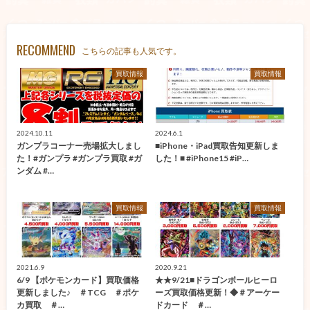
RECOMMEND
こちらの記事も人気です。
買取情報
買取情報
2024.10.11
2024.6.1
ガンプラコーナー売場拡大しまし
■iPhone・iPad買取告知更新しま
た！#ガンプラ #ガンプラ買取 #ガ
した！■ #iPhone15 #iP…
ンダム #…
買取情報
買取情報
2021.6.9
2020.9.21
6/9 【ポケモンカード】買取価格
★★9/21■ドラゴンボールヒーロ
更新しました♪ ＃TCG ＃ポケ
ーズ買取価格更新！◆＃アーケー
カ買取 ＃…
ドカード ＃…