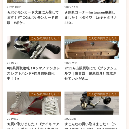
2022.10.31
2022.11.3
★ポケモンカード大量に入荷して
★釣具コーナーInstagram更新し
ます！ #TCG #ポケモンカード買
ました！〈ダイワ 16キャタリナ
取 #ポケ…
450…
こんなの買取ました！
こんなの買取ました！
2018.9.8
2020.9.11
■釣具買取速報！■シマノ アンタレ
9/11★出張買取にて《ブックシェ
ス レフトハンド■釣具買取強化
ルフ｜集音器｜健康器具》買取さ
中！！■
せていただき…
こんなの買取ました！
こんなの買取ました！
2019.8.2
2022.3.8
★買い取りました！《ナイキ エア
★こんなの買い取りました！〈シ