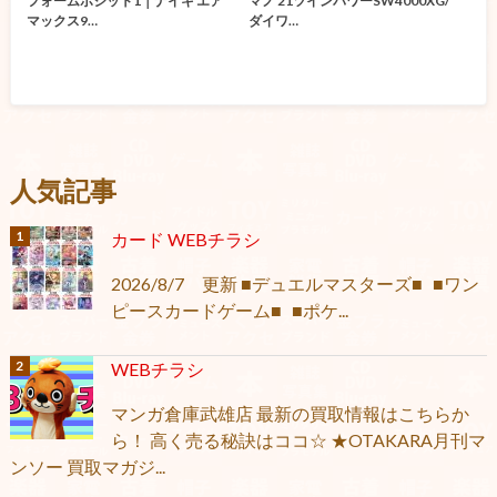
フォームポジット1｜ナイキ エア
マノ 21ツインパワーSW4000XG/
マックス9…
ダイワ…
人気記事
カード WEBチラシ
2026/8/7 更新 ■デュエルマスターズ■ ■ワン
ピースカードゲーム■ ■ポケ...
WEBチラシ
マンガ倉庫武雄店 最新の買取情報はこちらか
ら！ 高く売る秘訣はココ☆ ★OTAKARA月刊マ
ンソー 買取マガジ...