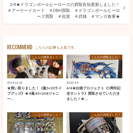
2/4★ドラゴンボールヒーローズの買取告知更新しました！
＃アーケードカード ＃DBH買取 ＃ドラゴンボールヒーロ
ーズ買取 ＃佐賀 ＃武雄 ＃マンガ倉庫★
RECOMMEND
こちらの記事も人気です。
こんなの買取ました！
こんなの買取ました！
2019.12.10
2020.4.4
★買い取りました！《嵐5×20ライ
4/4★白猫プロジェクト《5周年記
ブグッズ》★ #嵐 #5×20 #ジャニ
念サントラ》買取させていただき
ー…
ました！★ …
こんなの買取ました！
こんなの買取ました！