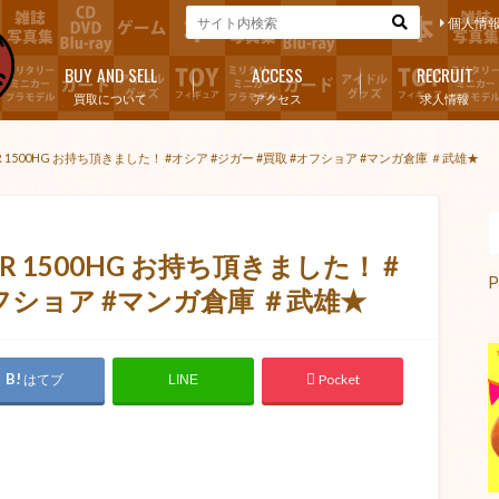
個人情
BUY AND SELL
ACCESS
RECRUIT
買取について
アクセス
求人情報
GGER 1500HG お持ち頂きました！ #オシア #ジガー #買取 #オフショア #マンガ倉庫 ＃武雄★
GER 1500HG お持ち頂きました！ #
P
オフショア #マンガ倉庫 ＃武雄★
はてブ
Pocket
LINE