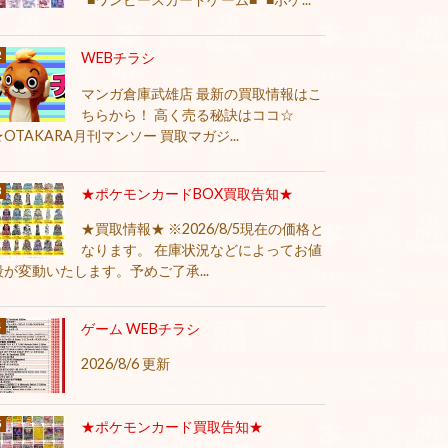
WEBチラシ
マンガ倉庫武雄店 最新の買取情報はこ
ちらから！ 高く売る秘訣はココ☆
★OTAKARA月刊マンソー 買取マガジ...
★ポケモンカードBOX買取告知★
★買取情報★ ※2026/8/5現在の価格と
なります。 在庫状況などによってお値
段が変動いたします。予めご了承...
ゲーム WEBチラシ
2026/8/6 更新
★ポケモンカード買取告知★