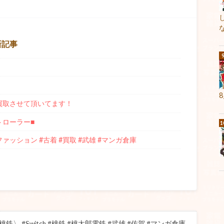
新記事
e」 買取させて頂いてます！
トローラー■
#ファッション #古着 #買取 #武雄 #マンガ倉庫
鉄〉 #Switch #桃鉄 #桃太郎電鉄 #武雄 #佐賀 #マンガ倉庫