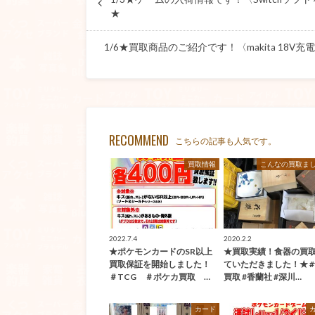
★
1/6★買取商品のご紹介です！〈makita 18V
RECOMMEND
こちらの記事も人気です。
買取情報
こんなの買取ま
2022.7.4
2020.2.2
★ポケモンカードのSR以上
★買取実績！食器の買
買取保証を開始しました！
ていただきました！★ 
＃TCG ＃ポケカ買取 …
買取 #香蘭社 #深川…
カード