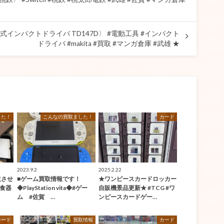
充電式インパクトドライバ TD147D〉 #電動工具 #インパクト
ドライバ #makita #買取 #マンガ倉庫 #武雄 ★
した！
こんなの買取ました！
カード
2023.9.2
2025.2.22
取させ
■ゲーム買取情報です！
★ワンピースカードロッカー
#食器
◆PlayStation vita◆#ゲー
自販機景品更新★ #TCG #ワ
ム #佐賀 …
ンピースカードゲー…
カード
買取情報
カード