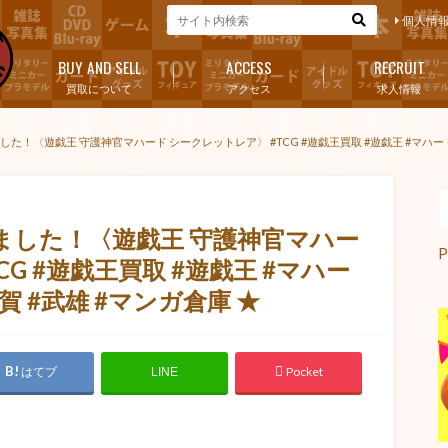
個人情
BUY AND SELL
ACCESS
RECRUIT
買取について
アクセス
求人情報
した！〈遊戯王 守護神官マハード シークレットレア〉 #TCG #遊戯王買取 #遊戯王 #マハード
ました！〈遊戯王 守護神官マハー
P
G #遊戯王買取 #遊戯王 #マハー
 #武雄 #マンガ倉庫 ★
はてブ
Pocket
LINE