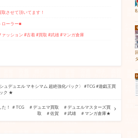
e」 買取させて頂いてます！
トローラー■
#ファッション #古着 #買取 #武雄 #マンガ倉庫
シュデュエル マキシマム 超絶強化パック〉 #TCG #遊戯王買
ック ★
した！ ＃TCG ＃デュエマ買取 ＃デュエルマスターズ買
取 ＃佐賀 ＃武雄 ＃マンガ倉庫★