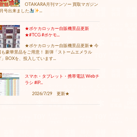
OTAKARA月刊マンソー 買取マガジン
8月号出来ました
...
★ポケカロッカー自販機景品更新
★#TCG #ポケモ...
★ポケカロッカー自販機景品更新★ 今
回も豪華景品をご用意！ 新弾「ストームエメラル
ダ」BOXを、投入しています...
スマホ・タブレット・携帯電話 Webチ
ラシ #iP...
2026/7/29 更新★