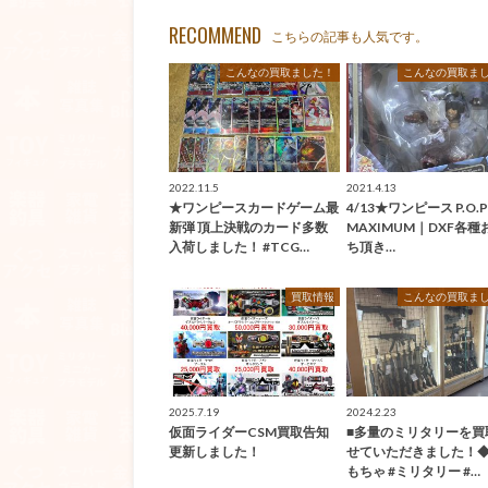
RECOMMEND
こちらの記事も人気です。
こんなの買取ました！
こんなの買取ま
2022.11.5
2021.4.13
★ワンピースカードゲーム最
4/13★ワンピース P.O.P
新弾 頂上決戦のカード多数
MAXIMUM｜DXF各種
入荷しました！ #TCG…
ち頂き…
買取情報
こんなの買取ま
2025.7.19
2024.2.23
仮面ライダーCSM買取告知
■多量のミリタリーを買
更新しました！
せていただきました！◆
もちゃ #ミリタリー #…