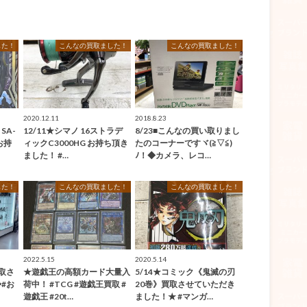
した！
こんなの買取ました！
こんなの買取ました！
2020.12.11
2018.8.23
 SA-
12/11★シマノ 16ストラデ
8/23■こんなの買い取りまし
お持
ィックC3000HG お持ち頂き
たのコーナーですヾ(≧▽≦)
ました！ #…
ﾉ！◆カメラ、レコ…
した！
こんなの買取ました！
こんなの買取ました！
2022.5.15
2020.5.14
取さ
★遊戯王の高額カード大量入
5/14★コミック《鬼滅の刃
#お
荷中！ #TCG #遊戯王買取 #
20巻》買取させていただき
遊戯王 #20t…
ました！★ #マンガ…