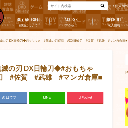
個人情
BUY AND SELL
ACCESS
RECRUIT
買取について
アクセス
求人情報
鬼滅の刃 DX日輪刀◆#おもちゃ #鬼滅の刃買取 #DX日輪刀 #佐賀 #武雄 #マンガ倉庫■
◆鬼滅の刃 DX日輪刀◆#おもちゃ
P
刀 #佐賀 #武雄 #マンガ倉庫■
はてブ
Pocket
LINE