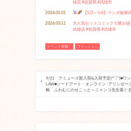
雄店 #佐賀県 #武雄市
2026.05.01
【5/2～5/6】マンガ倉
2026.03.11
大人気セットコミック大量お値下
武雄店 #佐賀県 #武雄市
イベント情報！
ファッション
9/21 アミューズ新入荷&入荷予定(*’▽’)■ワンピース 
LAW■ソードアート・オンライン -アリシゼー
帳 ふわむにのせこっと～ニャンコ先生着ぐ