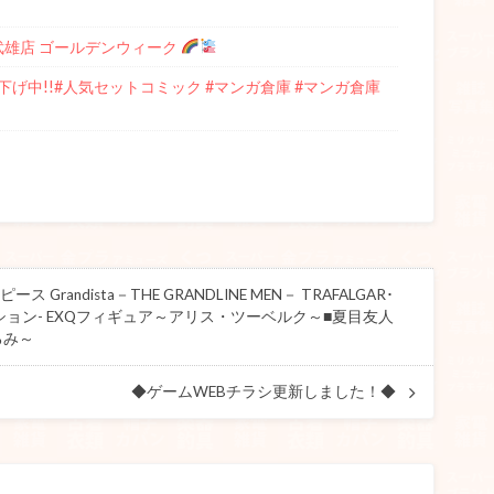
庫武雄店 ゴールデンウィーク
げ中!!#人気セットコミック #マンガ倉庫 #マンガ倉庫
Grandista－THE GRANDLINE MEN－ TRAFALGAR･
ション- EXQフィギュア～アリス・ツーベルク～■夏目友人
るみ～
◆ゲームWEBチラシ更新しました！◆