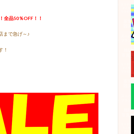
！全品50％OFF！！
店まで急げ～♪
す！