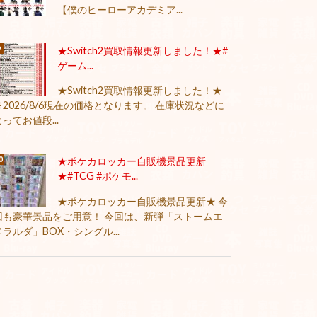
【僕のヒーローアカデミア...
★Switch2買取情報更新しました！★#
ゲーム...
★Switch2買取情報更新しました！★
※2026/8/6現在の価格となります。 在庫状況などに
よってお値段...
★ポケカロッカー自販機景品更新
★#TCG #ポケモ...
★ポケカロッカー自販機景品更新★ 今
回も豪華景品をご用意！ 今回は、新弾「ストームエ
メラルダ」BOX・シングル...