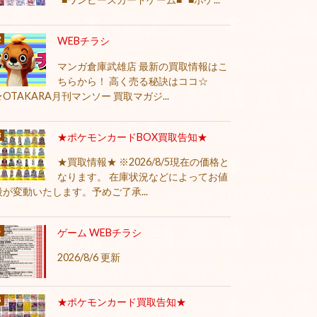
WEBチラシ
マンガ倉庫武雄店 最新の買取情報はこ
ちらから！ 高く売る秘訣はココ☆
★OTAKARA月刊マンソー 買取マガジ...
★ポケモンカードBOX買取告知★
★買取情報★ ※2026/8/5現在の価格と
なります。 在庫状況などによってお値
段が変動いたします。予めご了承...
ゲーム WEBチラシ
2026/8/6 更新
★ポケモンカード買取告知★