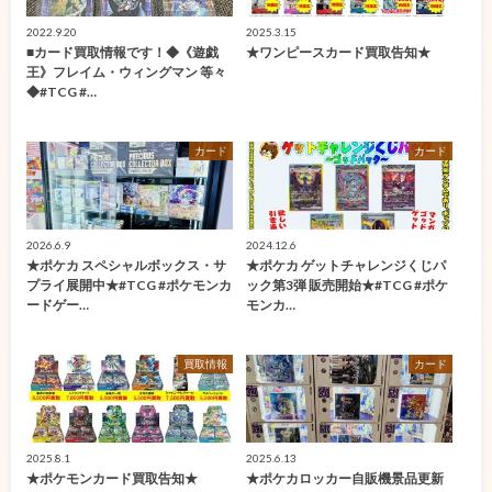
2022.9.20
2025.3.15
■カード買取情報です！◆《遊戯
★ワンピースカード買取告知★
王》フレイム・ウィングマン 等々
◆#TCG #…
カード
カード
2026.6.9
2024.12.6
★ポケカ スペシャルボックス・サ
★ポケカ ゲットチャレンジくじパ
プライ展開中★#TCG #ポケモンカ
ック第3弾 販売開始★#TCG #ポケ
ードゲー…
モンカ…
買取情報
カード
2025.8.1
2025.6.13
★ポケモンカード買取告知★
★ポケカロッカー自販機景品更新