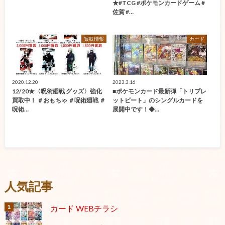
★#TCG #ポケモンカードゲーム #
佐賀 #…
買取情報
カード
2020.12.20
2023.3.16
12/20★〈呪術廻戦 グッズ〉強化
■ポケモンカード最新弾「トリプレ
買取中！ ＃おもちゃ ＃呪術廻戦 ＃
ットビート」のシングルカードを
呪術…
展開中です！◆…
人気記事
カード WEBチラシ