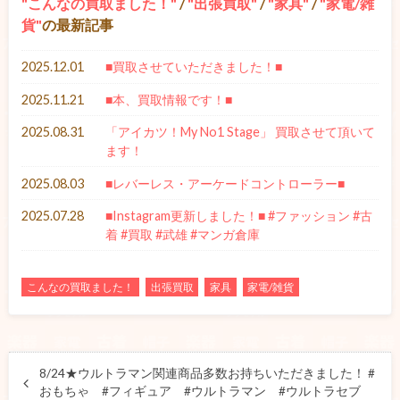
こんなの買取ました！
/
出張買取
/
家具
/
家電/雑
貨
の最新記事
2025.12.01
■買取させていただきました！■
2025.11.21
■本、買取情報です！■
2025.08.31
「アイカツ！My No1 Stage」 買取させて頂いて
ます！
2025.08.03
■レバーレス・アーケードコントローラー■
2025.07.28
■Instagram更新しました！■ #ファッション #古
着 #買取 #武雄 #マンガ倉庫
こんなの買取ました！
出張買取
家具
家電/雑貨
8/24★ウルトラマン関連商品多数お持ちいただきました！ #
おもちゃ #フィギュア #ウルトラマン #ウルトラセブ