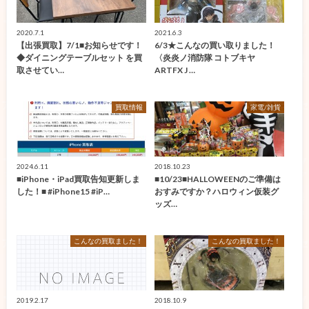
2020.7.1
2021.6.3
【出張買取】7/1■お知らせです！
6/3★こんなの買い取りました！
◆ダイニングテーブルセット を買
〈炎炎ノ消防隊 コトブキヤ
取させてい…
ARTFX J …
買取情報
家電/雑貨
2024.6.11
2018.10.23
■iPhone・iPad買取告知更新しま
■10/23■HALLOWEENのご準備は
した！■ #iPhone15 #iP…
おすみですか？ハロウィン仮装グ
ッズ…
こんなの買取ました！
こんなの買取ました！
2019.2.17
2018.10.9