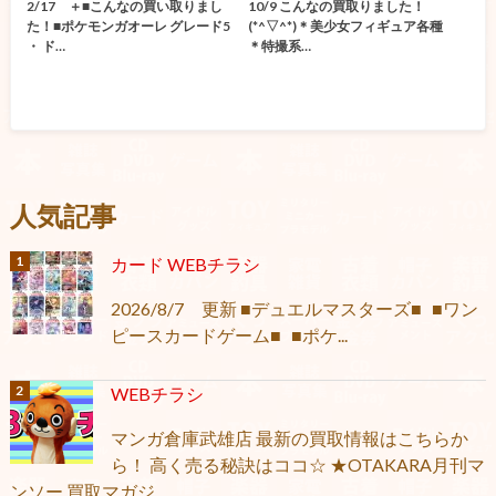
2/17 ＋■こんなの買い取りまし
10/9 こんなの買取りました！
た！■ポケモンガオーレ グレード5
(*^▽^*)＊美少女フィギュア各種
・ ド…
＊特撮系…
人気記事
カード WEBチラシ
2026/8/7 更新 ■デュエルマスターズ■ ■ワン
ピースカードゲーム■ ■ポケ...
WEBチラシ
マンガ倉庫武雄店 最新の買取情報はこちらか
ら！ 高く売る秘訣はココ☆ ★OTAKARA月刊マ
ンソー 買取マガジ...