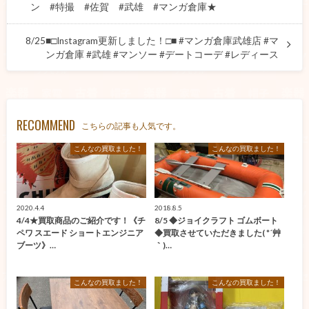
ン #特撮 #佐賀 #武雄 #マンガ倉庫★
8/25■□Instagram更新しました！□■ #マンガ倉庫武雄店 #マ
ンガ倉庫 #武雄 #マンソー #デートコーデ #レディース
RECOMMEND
こちらの記事も人気です。
こんなの買取ました！
こんなの買取ました！
2020.4.4
2018.8.5
4/4★買取商品のご紹介です！《チ
8/5 ◆ジョイクラフト ゴムボート
ペワ スエード ショートエンジニア
◆買取させていただきました( *´艸
ブーツ》…
｀)…
こんなの買取ました！
こんなの買取ました！