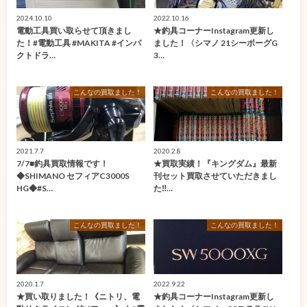
2024.10.10
2022.10.16
電動工具買い取らせて頂きまし
★釣具コーナーInstagram更新し
た！#電動工具 #MAKITA #インパ
ました！〈シマノ 21シーボーグG
クトドラ…
3…
こんなの買取ました！
こんなの買取ました！
2021.7.7
2020.2.8
7/7■釣具買取情報です！
★買取実績！『キングダム』最新
◆SHIMANO セフィアC3000S
刊セット買取させていただきまし
HG◆#S…
た‼…
こんなの買取ました！
こんなの買取ました！
2020.1.7
2022.9.22
★買い取りました！《ニトリ、電
★釣具コーナーInstagram更新し