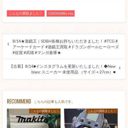
こんなの買取ました！
CD/DVD/Blu-ray
8/14★遊戯王｜SDBH各種お持ちいただきました！ #TCG #
アーケードカード #遊戯王買取 #ドラゴンボールヒーローズ
#佐賀 #武雄 #マンガ倉庫★
【古着】8/14■インスタグラムを更新いたしました！◆New
blanc スニーカー 未使用品 （サイズ⇢ 27cm）■
RECOMMEND
こちらの記事も人気です。
こんなの買取ました！
こんなの買取ました！