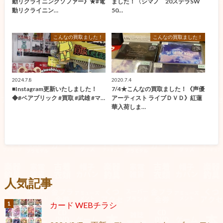
動リクライニングソファー》★#電
ました！〈シマノ 20ステラSW
動リクライニン…
50…
こんなの買取ました！
こんなの買取ました！
2024.7.8
2020.7.4
■Instagram更新いたしました！
7/4★こんなの買取ました！《声優
◆#ベアブリック #買取 #武雄 #マ…
アーティスト ライブＤＶＤ》紅蓮
華入荷しま…
人気記事
カード WEBチラシ