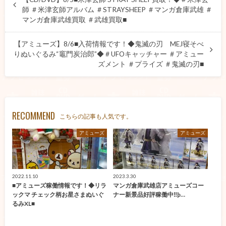
師 ＃米津玄師アルバム ＃STRAYSHEEP ＃マンガ倉庫武雄 ＃
マンガ倉庫武雄買取 ＃武雄買取■
【アミューズ】8/6■入荷情報です！◆鬼滅の刃 MEJ寝そべ
りぬいぐるみ“竈門炭治郎”◆＃UFOキャッチャー ＃アミュー
ズメント ＃プライズ ＃鬼滅の刃■
RECOMMEND
こちらの記事も人気です。
アミューズ
アミューズ
2022.11.10
2023.3.30
■アミューズ稼働情報です！◆リラ
マンガ倉庫武雄店アミューズコー
ックマ チェック柄お星さまぬいぐ
ナー新景品好評稼働中‼þ…
るみXL■