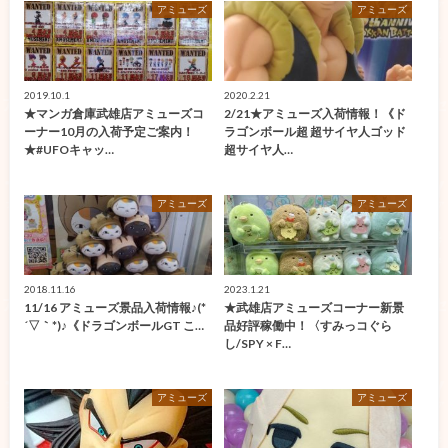
アミューズ
アミューズ
2019.10.1
2020.2.21
★マンガ倉庫武雄店アミューズコ
2/21★アミューズ入荷情報！《ド
ーナー10月の入荷予定ご案内！
ラゴンボール超 超サイヤ人ゴッド
★#UFOキャッ…
超サイヤ人…
アミューズ
アミューズ
2018.11.16
2023.1.21
11/16 アミューズ景品入荷情報♪(*
★武雄店アミューズコーナー新景
´▽｀*)♪《ドラゴンボールGT こ…
品好評稼働中！〈すみっコぐら
し/SPY × F…
アミューズ
アミューズ