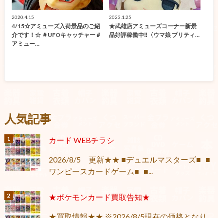
2020.4.15
2023.1.25
4/15☆アミューズ入荷景品のご紹
★武雄店アミューズコーナー新景
介です！☆ ＃UFOキャッチャー＃
品好評稼働中‼〈ウマ娘 プリティ…
アミュー…
人気記事
カード WEBチラシ
2026/8/5 更新★★ ■デュエルマスターズ■ ■
ワンピースカードゲーム■ ■...
★ポケモンカード買取告知★
★買取情報★★ ※2026/8/5現在の価格となり