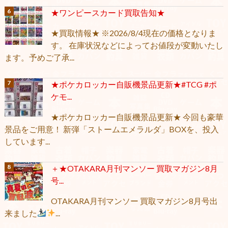
★ワンピースカード買取告知★
★買取情報★ ※2026/8/4現在の価格となりま
す。 在庫状況などによってお値段が変動いたし
ます。予めご了承...
★ポケカロッカー自販機景品更新★#TCG #ポ
ケモ...
★ポケカロッカー自販機景品更新★ 今回も豪華
景品をご用意！ 新弾「ストームエメラルダ」BOXを、投入
しています...
＋★OTAKARA月刊マンソー 買取マガジン8月
号...
OTAKARA月刊マンソー 買取マガジン8月号出
来ました
...