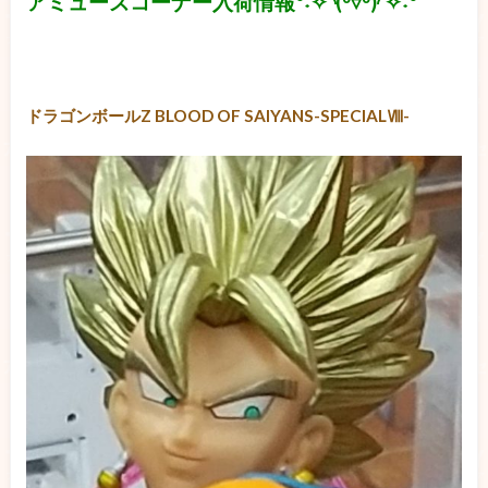
アミューズコーナー入荷情報°˖✧◝(⁰▿⁰)◜✧˖°
ドラゴンボールZ BLOOD OF SAIYANS-SPECIALⅧ-