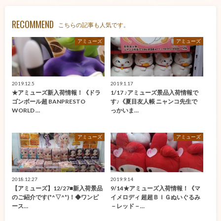
RECOMMEND
こちらの記事も人気です。
アミューズ
アミューズ
2019.12.5
2019.1.17
★アミューズ新入荷情報！《ドラ
1/17 ♪アミューズ景品入荷情報で
ゴンボール超 BANPRESTO
す♪《夏目友人帳 ニャンコ先生で
WORLD …
っかいま…
アミューズ
アミューズ
2018.12.27
2019.9.14
【アミューズ】12/27■新入荷景品
9/14★アミューズ入荷情報！《マ
のご紹介です(*^▽^*)！◆ワンピ
イメロディ 超超ＢＩＧぬいぐるみ
ース…
－レッド－…