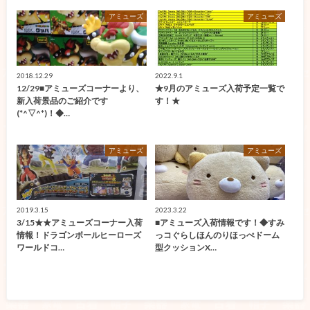
アミューズ
アミューズ
2018.12.29
2022.9.1
12/29■アミューズコーナーより、
★9月のアミューズ入荷予定一覧で
新入荷景品のご紹介です
す！★
(*^▽^*)！◆…
アミューズ
アミューズ
2019.3.15
2023.3.22
3/15★★アミューズコーナー入荷
■アミューズ入荷情報です！◆すみ
情報！ドラゴンボールヒーローズ
っコぐらしほんのりほっぺドーム
ワールドコ…
型クッションX…