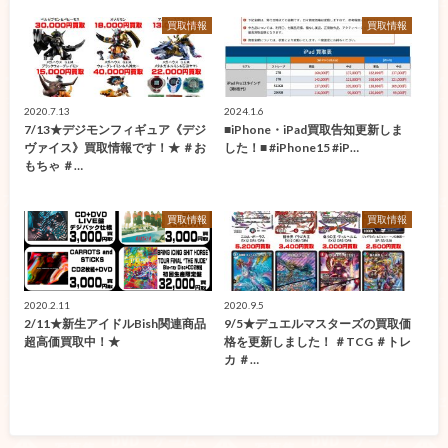
買取情報
買取情報
2020.7.13
2024.1.6
7/13★デジモンフィギュア《デジ
■iPhone・iPad買取告知更新しま
ヴァイス》買取情報です！★ ＃お
した！■ #iPhone15 #iP…
もちゃ ＃…
買取情報
買取情報
2020.2.11
2020.9.5
2/11★新生アイドルBish関連商品
9/5★デュエルマスターズの買取価
超高価買取中！★
格を更新しました！ ＃TCG ＃トレ
カ ＃…