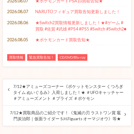
2026.08.07
★ポケモンカードPSA10買取告知★
2026.08.07
NARUTOフィギュア買取告知更新しました！
2026.08.06
★Switch2買取情報更新しました！★#ゲーム #
買取 #佐賀 #武雄 #PS4 #PS5 #Switch #Switch2■
2026.08.05
★ポケモンカード買取告知★
買取情報
緊急買取告知！
CD/DVD/Blu-ray
7/12★アミューズコーナー《ポケットモンスター くつろぎ
タイム ぬいぐるみ》入荷しました！★ ＃UFOキャッチャー
＃アミューズメント ＃プライズ ＃ポケモン
7/12★買取商品のご紹介です！《鬼滅の刃 ラストワン賞 竈
門炭治郎｜仮面ライダー S.H.Figuarts オーマジオウ》等★