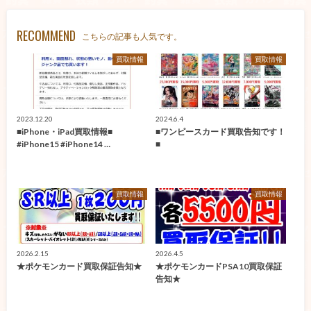
RECOMMEND
こちらの記事も人気です。
買取情報
買取情報
2023.12.20
2024.6.4
■iPhone・iPad買取情報■
■ワンピースカード買取告知です！
#iPhone15 #iPhone14 …
■
買取情報
買取情報
2026.2.15
2026.4.5
★ポケモンカード買取保証告知★
★ポケモンカードPSA10買取保証
告知★