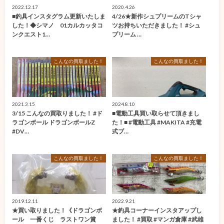
2022.12.17
2020.4.26
■釣具インスタグラム更新いたしま
4/26★新作シュプリームのTシャ
した！◆シマノ 01カルカッタコ
ツお持ちいただきました！ #シュ
ンクエスト1…
プリーム …
こんなの買取ました！
こんなの買取ました！
2021.3.15
2024.8.10
3/15 こんなの買取りました！ #ド
■電動工具買い取らせて頂きまし
ラゴンボール ドラゴンボールZ
た！■ #電動工具 #MAKITA #充電
#DV…
式ブ…
こんなの買取ました！
こんなの買取ました！
2019.12.11
2022.9.21
★買い取りました！《ドラゴンボ
★釣具コーナーインスタアップし
ール 一番くじ ラストワン賞
ました！ #買取 #マンガ倉庫 #武雄