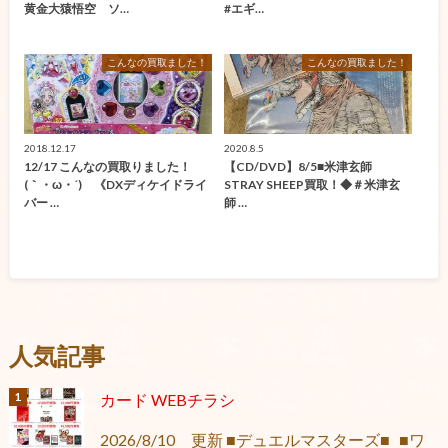
黄金大猿悟空 ソ…
#エギ…
こんなの買取ました！
こんなの買取ました！
2018.12.17
2020.8.5
12/17 こんなの買取りました！
【CD/DVD】8/5■米津玄師
(｀・ω・´)ゞ《DXディケイドライ
STRAY SHEEP買取！◆＃米津玄
バー …
師 …
人気記事
カード WEBチラシ
2026/8/10 更新 ■デュエルマスターズ■ ■ワ