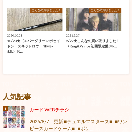
こんなの買取ました！
こんなの買取ました！
2020.10.23
2021.2.27
10/23★〈エバーグリーン ポセイ
2/27★こんなの買い取りました！
ドン スキッドロウ NIMS-
〈King&Prince 初回限定盤B/k…
82L〉お…
人気記事
カード WEBチラシ
2026/8/7 更新 ■デュエルマスターズ■ ■ワン
ピースカードゲーム■ ■ポケ...