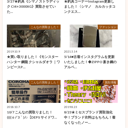
3/27★釣具《シマノ ストラディッ
★釣具コーナーInstagram更新し
ク CI4+3000XG》買取させてい
ました！〈シマノ カルカッタコ
た…
ンクエス…
こんなの買取ました！
ファッション
2019.10.9
2021.5.14
★買い取りました！《モンスター
5/14■古着インスタグラムを更新
ハンター 鋼龍 クシャルダオラ ｜ワ
いたしました！◆ZIPPO 蒼き鋼の
ンピースP…
アルペ…
こんなの買取ました！
買取情報
2018.10.7
2019.8.23
10/7 こんなの買取りました！
8/23★ミセスブランド買取強化
((((ｏﾉ´3｀)ﾉ♪【DEPS サイドワ…
中！ブランド衣料はもちろん！着
なくなったノー…