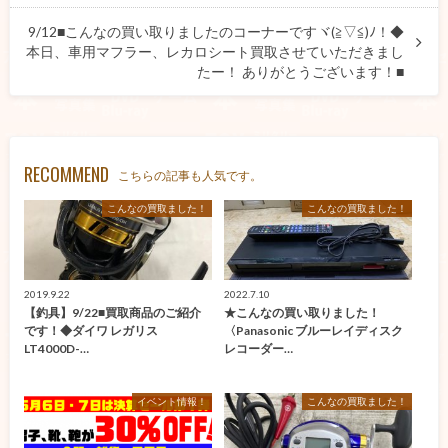
9/12■こんなの買い取りましたのコーナーですヾ(≧▽≦)ﾉ！◆
本日、車用マフラー、レカロシート買取させていただきまし
たー！ ありがとうございます！■
RECOMMEND
こちらの記事も人気です。
こんなの買取ました！
こんなの買取ました！
2019.9.22
2022.7.10
【釣具】9/22■買取商品のご紹介
★こんなの買い取りました！
です！◆ダイワ レガリス
〈Panasonic ブルーレイディスク
LT4000D-…
レコーダー…
イベント情報！
こんなの買取ました！