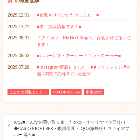
貨
の最新記事
2025.12.01
■買取させていただきました！■
2025.11.21
■本、買取情報です！■
2025.08.31
「アイカツ！My No1 Stage」 買取させて頂いて
ます！
2025.08.03
■レバーレス・アーケードコントローラー■
2025.07.28
■Instagram更新しました！■ #ファッション #古
着 #買取 #武雄 #マンガ倉庫
こんなの買取ました！
CD/DVD/Blu-ray
家電/雑貨
9/12■こんなの買い取りましたのコーナーですヾ(≧▽≦)ﾉ！
◆CASIO PRO-TREX・暖房器具・IQOS海外版サファイアブ
ルー 等々■