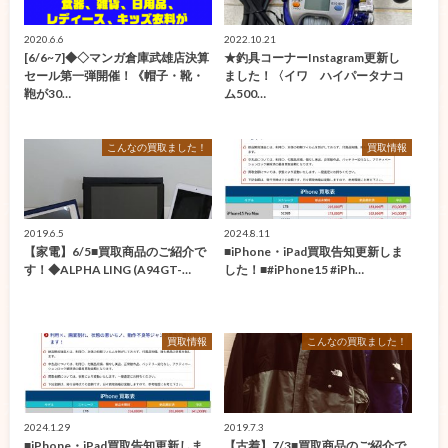
2020.6.6
2022.10.21
[6/6~7]◆◇マンガ倉庫武雄店決算
★釣具コーナーInstagram更新し
セール第一弾開催！《帽子・靴・
ました！〈イワ ハイパータナコ
鞄が30…
ム500…
こんなの買取ました！
買取情報
2019.6.5
2024.8.11
【家電】6/5■買取商品のご紹介で
■iPhone・iPad買取告知更新しま
す！◆ALPHA LING (A94GT-…
した！■#iPhone15 #iPh…
買取情報
こんなの買取ました！
2024.1.29
2019.7.3
■iPhone・iPad買取告知更新しま
【古着】7/3■買取商品のご紹介で