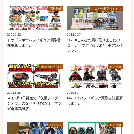
買取情報
こんなの買取ました！
2026.3.22
2018.10.7
ドラゴンボールフィギュア買取告
10/7■こんなの買い取りましたの
知更新しました！
コーナーですヾ(≧▽≦)ﾉ！◆アンパ
ンマン…
緊急買取告知！
買取情報
2018.8.28
2026.8.7
★★9月1日発売の『仮面ライダー
NARUTOフィギュア買取告知更新
ジオウ』のなりきりTOY！ マン
しました！
ガ倉庫武雄店…
おもちゃ
買取情報