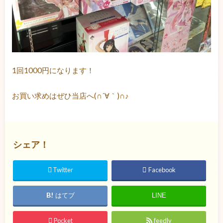
1回1000円になります！
お買い求めはぜひ当店へ(∩´∀｀)∩♪
シェア！
Twitter
Facebook
はてブ
LINE
Pocket
feedly