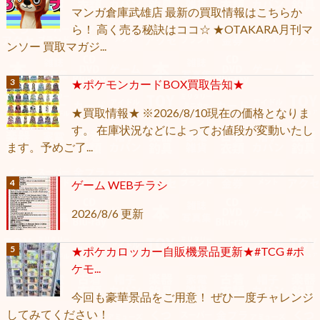
マンガ倉庫武雄店 最新の買取情報はこちらか
ら！ 高く売る秘訣はココ☆ ★OTAKARA月刊マ
ンソー 買取マガジ...
★ポケモンカードBOX買取告知★
★買取情報★ ※2026/8/10現在の価格となりま
す。 在庫状況などによってお値段が変動いたし
ます。予めご了...
ゲーム WEBチラシ
2026/8/6 更新
★ポケカロッカー自販機景品更新★#TCG #ポ
ケモ...
今回も豪華景品をご用意！ ぜひ一度チャレンジ
してみてください！