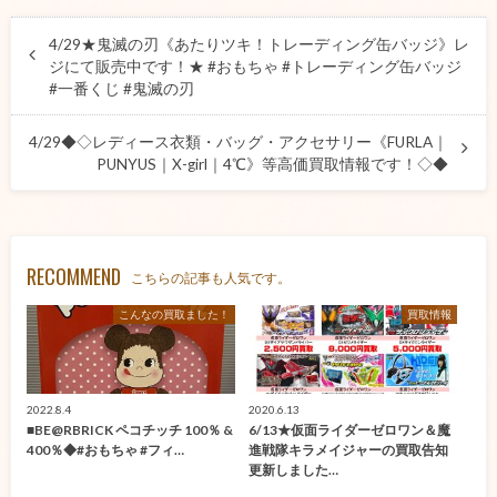
4/29★鬼滅の刃《あたりツキ！トレーディング缶バッジ》レ
ジにて販売中です！★ #おもちゃ #トレーディング缶バッジ
#一番くじ #鬼滅の刃
4/29◆◇レディース衣類・バッグ・アクセサリー《FURLA｜
PUNYUS｜X-girl｜4℃》等高価買取情報です！◇◆
RECOMMEND
こちらの記事も人気です。
こんなの買取ました！
買取情報
2022.8.4
2020.6.13
■BE@RBRICK ペコチッチ 100％ &
6/13★仮面ライダーゼロワン＆魔
400％◆#おもちゃ #フィ…
進戦隊キラメイジャーの買取告知
更新しました…