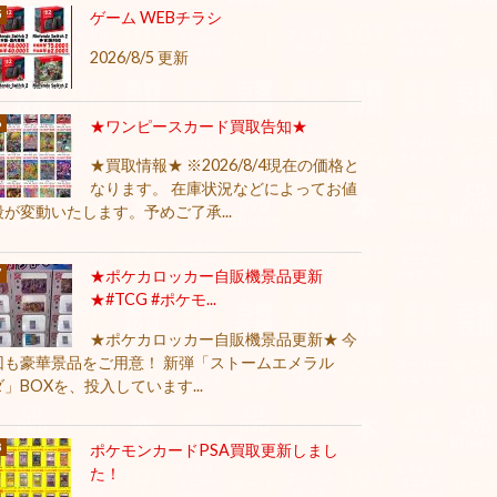
ゲーム WEBチラシ
2026/8/5 更新
★ワンピースカード買取告知★
★買取情報★ ※2026/8/4現在の価格と
なります。 在庫状況などによってお値
段が変動いたします。予めご了承...
★ポケカロッカー自販機景品更新
★#TCG #ポケモ...
★ポケカロッカー自販機景品更新★ 今
回も豪華景品をご用意！ 新弾「ストームエメラル
ダ」BOXを、投入しています...
ポケモンカードPSA買取更新しまし
た！