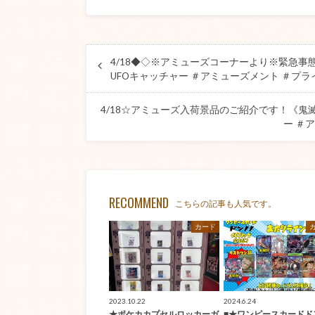
4/18◆◇※アミューズコーナーより※緊急事
UFOキャッチャー ＃アミューズメント ＃プラ
4/18☆アミューズ入荷景品のご紹介です！《鬼滅の
ー ＃
RECOMMEND
こちらの記事も人気です。
カード
2023.10.22
2024.6.24
★ポケカカプセルロッカーガ
■★ワンピースカードドン