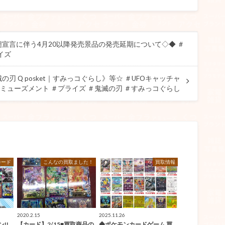
態宣言に伴う4月20以降発売景品の発売延期について◇◆ ＃
イズ
刃 Q posket｜すみっコぐらし》等☆ ＃UFOキャッチャ
アミューズメント ＃プライズ ＃鬼滅の刃 ＃すみっコぐらし
カード
こんなの買取ました！
買取情報
2020.2.15
2025.11.26
!!
【カード】2/15■買取商品の
◆ポケモンカードゲーム 買