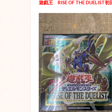
遊戯王 RISE OF THE DUELIST