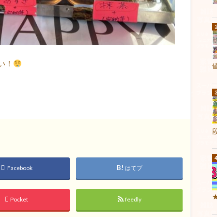
い！
Facebook
はてブ
Pocket
feedly