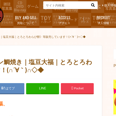
個人情
BUY AND SELL
ACCESS
RECRUIT
買取について
アクセス
求人情報
｜塩豆大福｜とろとろわらび餅》等販売しています！(∩´∀｀)∩◇◆
サン鯛焼き｜塩豆大福｜とろとろわ
P
(∩´∀｀)∩◇◆
はてブ
Pocket
LINE
福、