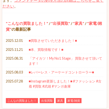
ます。
コメントデータの処理方法の詳細はこちらをご覧く
ださい
。
こんなの買取ました！
/
出張買取
/
家具
/
家電/雑
貨
の最新記事
2025.12.01
■買取させていただきました！■
2025.11.21
■本、買取情報です！■
2025.08.31
「アイカツ！My No1 Stage」 買取させて頂いて
ます！
2025.08.03
■レバーレス・アーケードコントローラー■
2025.07.28
■Instagram更新しました！■ #ファッション #古
着 #買取 #武雄 #マンガ倉庫
こんなの買取ました！
出張買取
家具
家電/雑貨