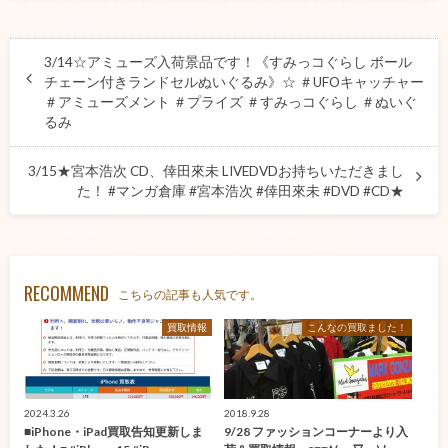
3/14☆アミューズ入荷景品です！《すみっコぐらし ボール
チェーン付きランドセルぬいぐるみ》☆ ＃UFOキャッチャー
＃アミューズメント ＃プライズ ＃すみっコぐらし ＃ぬいぐ
るみ
3/15★宮本浩次 CD、倖田來未 LIVEDVDお持ちいただきまし
た！ #マンガ倉庫 #宮本浩次 #倖田來未 #DVD #CD★
RECOMMEND
こちらの記事も人気です。
買取情報
こんなの買取ました！
2024.3.26
2018.9.28
■iPhone・iPad買取告知更新しま
9/28 ファッションコーナーより入