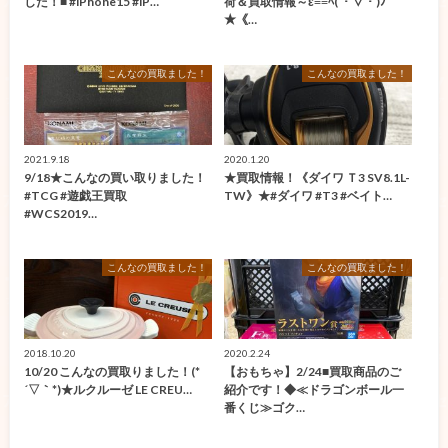
した！■ #iPhone15 #iP…
荷＆買取情報～ε≡≡ﾍ( ・▽・)ﾉ
★《…
こんなの買取ました！
こんなの買取ました！
2021.9.18
2020.1.20
9/18★こんなの買い取りました！
★買取情報！《ダイワ Ｔ3 SV8.1L-
#TCG #遊戯王買取
TW》★#ダイワ #T3 #ベイト…
#WCS2019…
こんなの買取ました！
こんなの買取ました！
2018.10.20
2020.2.24
10/20 こんなの買取りました！(*
【おもちゃ】2/24■買取商品のご
´▽｀*)★ルクルーゼ LE CREU…
紹介です！◆≪ドラゴンボール一
番くじ≫ゴク…