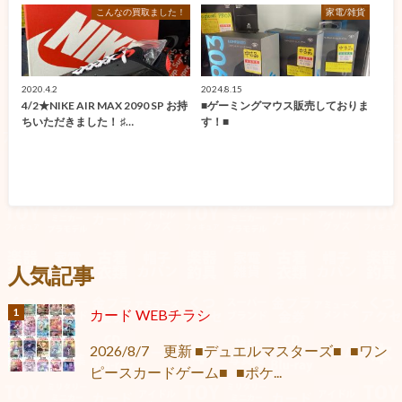
こんなの買取ました！
家電/雑貨
2020.4.2
2024.8.15
4/2★NIKE AIR MAX 2090 SP お持
■ゲーミングマウス販売しておりま
ちいただきました！ ♯…
す！■
人気記事
カード WEBチラシ
2026/8/7 更新 ■デュエルマスターズ■ ■ワン
ピースカードゲーム■ ■ポケ...