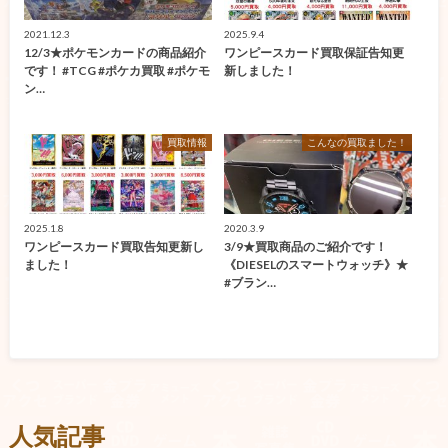
2021.12.3
2025.9.4
12/3★ポケモンカードの商品紹介
ワンピースカード買取保証告知更
です！ #TCG #ポケカ買取 #ポケモ
新しました！
ン…
買取情報
こんなの買取ました！
2025.1.8
2020.3.9
ワンピースカード買取告知更新し
3/9★買取商品のご紹介です！
ました！
《DIESELのスマートウォッチ》★
#ブラン…
人気記事