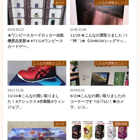
カード
こんなの買取ました！
2024.10.23
2018.11.28
★ワンピースカードロッカー自販
11/28 ★こんなの買取りました！(
機景品更新★ #TCG #ワンピース
*´艸｀)★《OMRON レッグマッ…
カードゲー…
こんなの買取ました！
こんなの買取ました！
2021.11.26
2018.8.23
11/26★こんなの買い取りまし
8/23■こんなの買い取りましたの
た！ #アシックス #作業靴 #ウィン
コーナーですヾ(≧▽≦)ﾉ！◆カメ
ジョブ…
ラ、レコ…
カード
買取情報