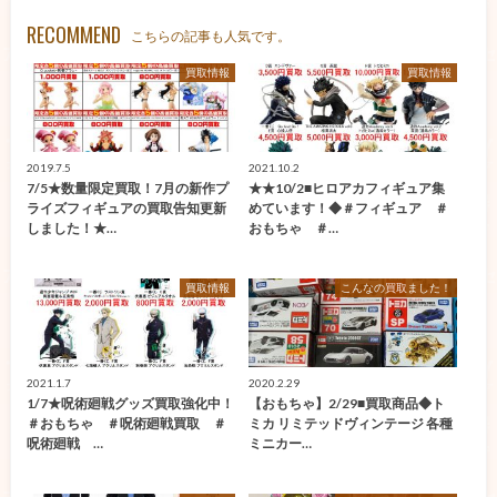
RECOMMEND
こちらの記事も人気です。
買取情報
買取情報
2019.7.5
2021.10.2
7/5★数量限定買取！7月の新作プ
★★10/2■ヒロアカフィギュア集
ライズフィギュアの買取告知更新
めています！◆＃フィギュア ＃
しました！★…
おもちゃ ＃…
買取情報
こんなの買取ました！
2021.1.7
2020.2.29
1/7★呪術廻戦グッズ買取強化中！
【おもちゃ】2/29■買取商品◆ト
＃おもちゃ ＃呪術廻戦買取 ＃
ミカ リミテッドヴィンテージ 各種
呪術廻戦 …
ミニカー…