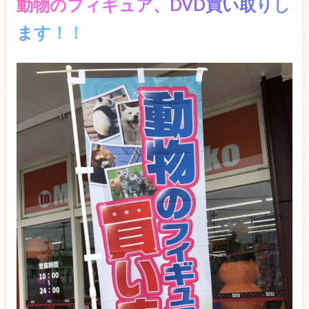
動
物
の
フ
ィ
ギ
ュ
ア
、
D
V
D
買
い
取
り
し
ま
す
！
！