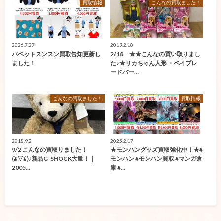
買取情報
こんなの買取ました！
2026.7.27
2019.2.18
パペットスンスン買取告知更新し
2/18 ★★こんなの買い取りまし
ました！
た♪★リカちゃん人形 ・ベイブレ
ードバー…
こんなの買取ました！
買取情報
2018.9.2
2025.2.17
9/2 こんなの買取りました！
★モンハングッズ買取強化中！★#
(≧▽≦)♪新品G-SHOCK大量！｜
モンハン #モンハン買取 #マンガ倉
2005…
庫 #…