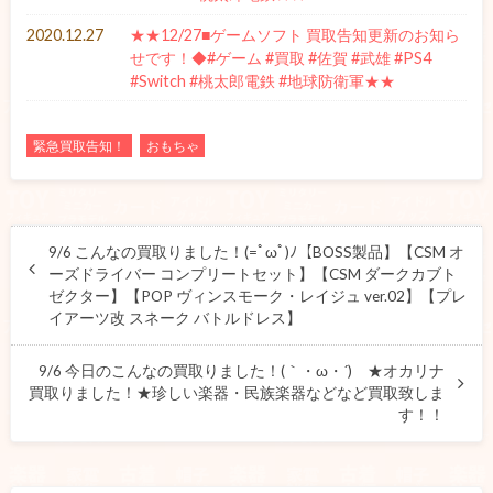
2020.12.27
★★12/27■ゲームソフト 買取告知更新のお知ら
せです！◆#ゲーム #買取 #佐賀 #武雄 #PS4
#Switch #桃太郎電鉄 #地球防衛軍★★
緊急買取告知！
おもちゃ
9/6 こんなの買取りました！(=ﾟωﾟ)ﾉ【BOSS製品】【CSM オ
ーズドライバー コンプリートセット】【CSM ダークカブト
ゼクター】【POP ヴィンスモーク・レイジュ ver.02】【プレ
イアーツ改 スネーク バトルドレス】
9/6 今日のこんなの買取りました！(｀・ω・´)ゞ★オカリナ
買取りました！★珍しい楽器・民族楽器などなど買取致しま
す！！