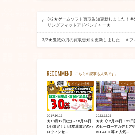
3/2★ゲームソフト買取告知更新しました！ #ゲー
リングフィットアドベンチャー★
3/2★鬼滅の刃の買取告知を更新しました！ ＃
RECOMMEND
こちらの記事も人気です。
イベント情報！
イベント
2019.10.12
2022.12.23
★10月12日(土)～10月14日
★★《12月24日・25
(月)限定！LINE友達限定のハ
のヒーローアカデミア
ロウィンセ…
BLEACH 等々 人気…