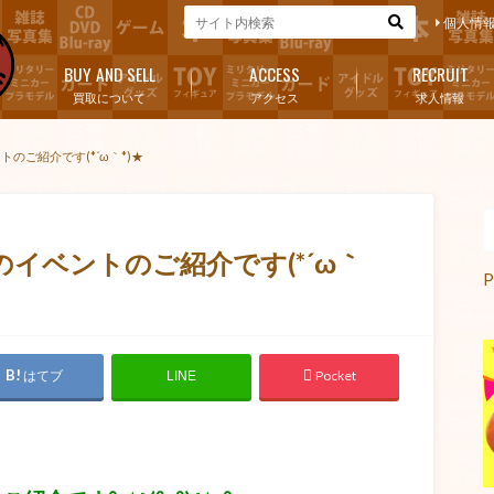
個人情
BUY AND SELL
ACCESS
RECRUIT
買取について
アクセス
求人情報
のご紹介です(*´ω｀*)★
イベントのご紹介です(*´ω｀
P
はてブ
Pocket
LINE