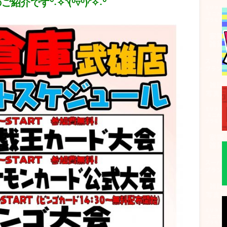
です°˖✧◝(⁰▿⁰)◜✧˖°