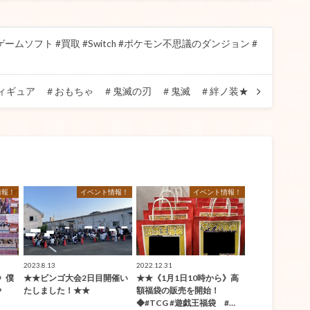
ムソフト #買取 #Switch #ポケモン不思議のダンジョン #
フィギュア ＃おもちゃ ＃鬼滅の刃 ＃鬼滅 ＃絆ノ装★
情報！
イベント情報！
イベント情報！
2023.8.13
2022.12.31
日》僕
★★ビンゴ大会2日目開催い
★★《1月1日10時から》高
や
たしました！★★
額福袋の販売を開始！
◆#TCG #遊戯王福袋 #…