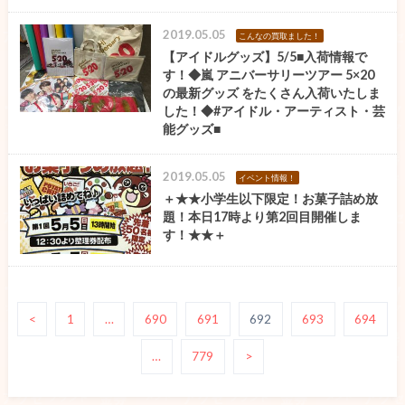
2019.05.05
こんなの買取ました！
【アイドルグッズ】5/5■入荷情報で
す！◆嵐 アニバーサリーツアー 5×20
の最新グッズ をたくさん入荷いたしま
した！◆#アイドル・アーティスト・芸
能グッズ■
2019.05.05
イベント情報！
＋★★小学生以下限定！お菓子詰め放
題！本日17時より第2回目開催しま
す！★★＋
<
1
…
690
691
692
693
694
…
779
>