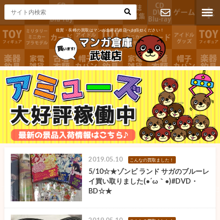
佐賀・長崎の買取はマンガ倉庫武雄店へお任せください！
お問い合わ
せ
2019.05.10
こんなの買取ました！
5/10☆★ゾンビ ランド サガのブルーレ
イ買い取りました(●´ω｀●)#DVD・
BD☆★