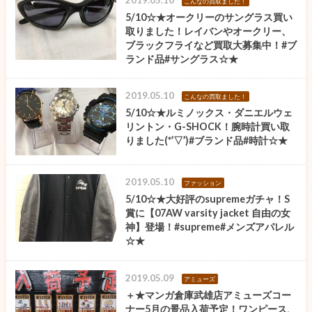
2019.05.10
こんなの買取ました！
5/10☆★オークリーのサングラス買い
取りました！レイバンやオークリー、
ブラックフライなど買取大募集中！#ブ
ランド品#サングラス☆★
2019.05.10
こんなの買取ました！
5/10☆★ルミノックス・ダニエルウェ
リントン・G-SHOCK！腕時計買い取
りました(*’▽’)#ブランド品#時計☆★
2019.05.10
ファッション
5/10☆★大好評のsupremeガチャ！S
賞に【07AW varsity jacket 自由の女
神】登場！#supreme#メンズアパレル
☆★
2019.05.09
アミューズ
＋★マンガ倉庫武雄店アミューズコー
ナー5月の景品入荷予定！ワンピース、