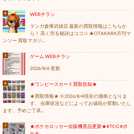
WEBチラシ
マンガ倉庫武雄店 最新の買取情報はこちらか
ら！ 高く売る秘訣はココ☆ ★OTAKARA月刊マ
ンソー 買取マガジ...
ゲーム WEBチラシ
2026/8/6 更新
★ワンピースカード買取告知★
★買取情報★ ※2026/8/4現在の価格となりま
す。 在庫状況などによってお値段が変動いたし
ます。予めご了承...
★ポケカロッカー自販機景品更新★#TCG #ポ
ケモ...