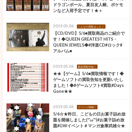
ドラゴンボール、夏目友人帳、ポケモ
ンなど入荷予定です！★＋
2019.05.06
こんなの買取ました！
【CD/DVD】5/6■買取商品のご紹介で
す！◆QUEEN GREATEST HITS・
QUEEN JEWELS◆#洋楽CD#ロック#
アルバム■
2019.05.06
緊急買取告知！
★★【ゲーム】5/6■買取情報です！◆
ゲームソフトの買取告知を更新いたし
ました！◆#ゲームソフト#買取#Days
Gone★★
2019.05.06
イベント情報！
5/6☆★昨日、こどもの日お菓子詰め放
題を開催しました(*’ω’*)#お菓子詰め放
題#GWイベント＃マンガ倉庫武雄☆★