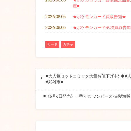
庫■
2026.08.05
★ポケモンカード買取告知★
2026.08.05
★ポケモンカードBOX買取告知
カード
ガチャ
■大人気セットコミック大量お値下げ中!!◆#人
#武雄市■
■《6月6日発売》一番くじ ワンピース-赤髪海賊団