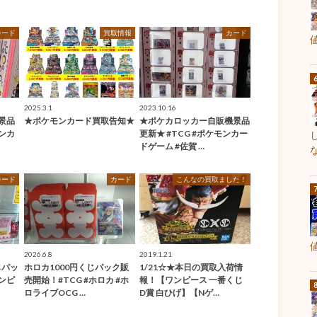
カード
買取情報
カード
2025.3.1
2023.10.16
景品
★ポケモンカード買取告知★
★ポケカロッカー自販機景品
モンカ
更新★ #TCG #ポケモンカー
ドゲーム #佐賀 …
カード
カード
こんなの買取ました！
2026.6.8
2019.1.21
じパッ
ホロカ1000円くじパック販
1/21☆★本日の買取入荷情
ワンピ
売開始！#TCG #ホロカ #ホ
報！【ワンピース 一番くじ
ロライブOCG …
D賞 白ひげ】【Nゲ…