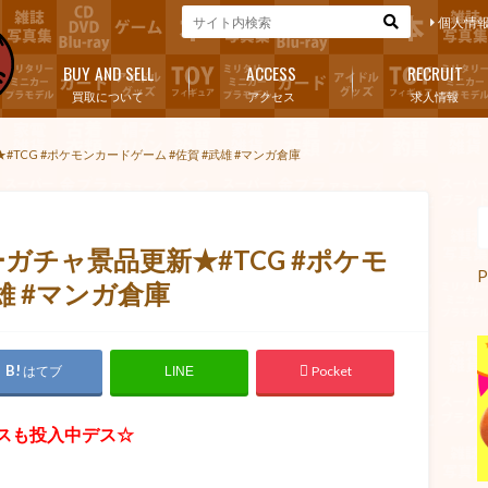
個人情
BUY AND SELL
ACCESS
RECRUIT
買取について
アクセス
求人情報
CG #ポケモンカードゲーム #佐賀 #武雄 #マンガ倉庫
チャ景品更新★#TCG #ポケモ
P
雄 #マンガ倉庫
はてブ
Pocket
LINE
スも投入中デス☆