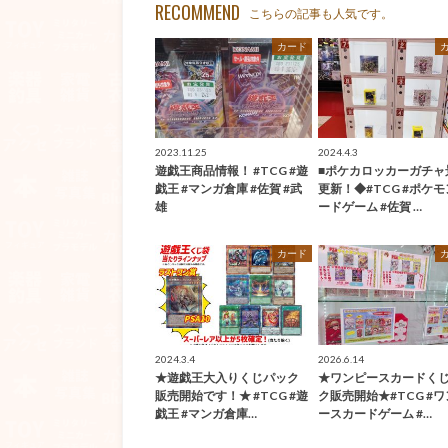
RECOMMEND
こちらの記事も人気です。
カード
2023.11.25
2024.4.3
遊戯王商品情報！ #TCG #遊
■ポケカロッカーガチャ
戯王 #マンガ倉庫 #佐賀 #武
更新！◆#TCG #ポケ
雄
ードゲーム #佐賀 …
カード
2024.3.4
2026.6.14
★遊戯王大入りくじパック
★ワンピースカードく
販売開始です！★ #TCG #遊
ク販売開始★#TCG #
戯王 #マンガ倉庫…
ースカードゲーム #…