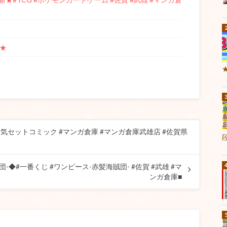
★
気セットコミック #マンガ倉庫 #マンガ倉庫武雄店 #佐賀県
-◆#一番くじ #ワンピース-赤髪海賊団- #佐賀 #武雄 #マ
ンガ倉庫■