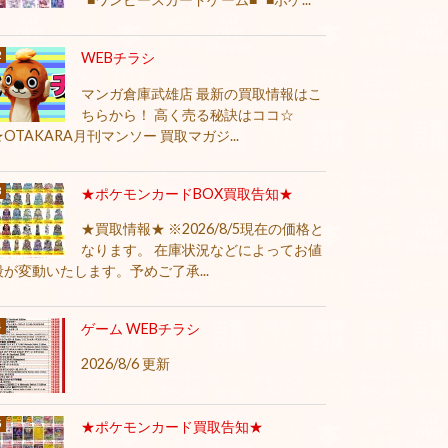
WEBチラシ
マンガ倉庫武雄店 最新の買取情報はこ
ちらから！ 高く売る秘訣はココ☆
★OTAKARA月刊マンソー 買取マガジ...
★ポケモンカードBOX買取告知★
★買取情報★ ※2026/8/5現在の価格と
なります。 在庫状況などによってお値
段が変動いたします。予めご了承...
ゲーム WEBチラシ
2026/8/6 更新
★ポケモンカード買取告知★