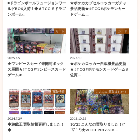
■ドラゴンボールフュージョンワー
★ポケカカプセルロッカーガチャ
ルドBOX入荷！◆＃TCG ＃ドラゴ
景品更新★ #TCG #ポケモンカー
ンボール…
ドゲーム …
カード
カード
2025.4.5
2024.1.3
★ワンピースカード未開封ボック
★ポケカロッカー自販機景品更新
ス展開★#TCG #ワンピースカード
★ #TCG #ポケモンカードゲーム #
ゲーム #…
佐賀 …
買取情報
こんなの買取ました！
2024.7.29
2018.10.25
◆遊戯王 買取情報更新しました！
10/25 こんなの買取りました！(*
◆
´▽｀*)★WCCF 2017-201…