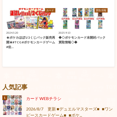
カード
買取情報
2024.5.20
2025.9.13
★ポケカほぼ1/2くじパック販売再
◆◇ポケモンカード未開封パック
開★#TCG #ポケモンカードゲーム
買取情報◇◆
#佐…
人気記事
カード WEBチラシ
2026/8/7 更新 ■デュエルマスターズ■ ■ワン
ピースカードゲーム■ ■ポケ...