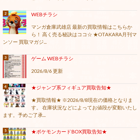
WEBチラシ
マンガ倉庫武雄店 最新の買取情報はこちらか
ら！ 高く売る秘訣はココ☆ ★OTAKARA月刊マ
ンソー 買取マガジ...
ゲーム WEBチラシ
2026/8/6 更新
★ジャンプ系フィギュア買取告知★
★買取情報★ ※2026/8/8現在の価格となりま
す。 在庫状況などによってお値段が変動いたし
ます。予めご了承...
★ポケモンカードBOX買取告知★