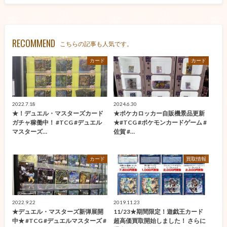
RECOMMEND
こちらの記事も人気です。
カード
カード
2022.7.18
2024.6.30
★！デュエル・マスターズカード
★ポケカロッカー自販機景品更新
ガチャ稼働中！ #TCG #デュエル
★#TCG #ポケモンカードゲーム #
マスターズ…
佐賀 #…
カード
買取情報
2022.9.22
2019.11.23
★デュエル・マスターズ新弾展開
11/23★期間限定！遊戯王カード
中★ #TCG #デュエルマスターズ #
超高価買取開始しました！ さらに