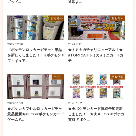
ゴッド…
通常よ…
おもちゃ
おもちゃ
2022.12.20
2024.7.11
〈ポケモンロッカーガチャ〉景品
★トミカガチャリニューアル！★
を新しくしました！！ #ポケモン #
#TOMICA #トミカ #ミニカー #ガ
フィギュア…
チ…
カード
買取情報
2024.11.23
2023.10.2
★ポケカカプセルロッカーガチャ
★★ポケモンカード買取告知更新
景品更新★#TCG #ポケモンカード
しました！！★★＃TCG ＃ポケカ
ゲーム #…
買取 ＃ポケ…