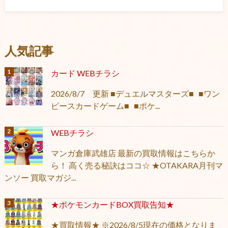
人気記事
カード WEBチラシ
2026/8/7 更新 ■デュエルマスターズ■ ■ワン
ピースカードゲーム■ ■ポケ...
WEBチラシ
マンガ倉庫武雄店 最新の買取情報はこちらか
ら！ 高く売る秘訣はココ☆ ★OTAKARA月刊マ
ンソー 買取マガジ...
★ポケモンカードBOX買取告知★
★買取情報★ ※2026/8/5現在の価格となりま