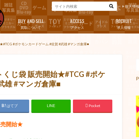
個人情
BUY AND SELL
ACCESS
RECRUIT
買取について
アクセス
求人情報
TCG #ポケモンカードゲーム #佐賀 #武雄 #マンガ倉庫■
くじ袋 販売開始★#TCG #ポケ
P
武雄 #マンガ倉庫■
はてブ
Pocket
LINE
販売開始★