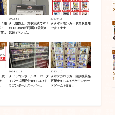
2022.4.1
2023.6.18
！『遊
★〈遊戯王〉買取実績です！
★★ポケモンカード買取告知
ズ・
#TCG #遊戯王買取 #佐賀 #
です！★★
荷…
武雄 #マンガ…
取情報
カード
カード
2024.11.12
2025.1.10
】買
★ドラゴンボールスーパーダ
★ポケカロッカー自販機景品
＃
イバーズ展開中★#TCG #ド
更新★ #TCG #ポケモンカー
…
ラゴンボールスーパー…
ドゲーム #佐賀 …