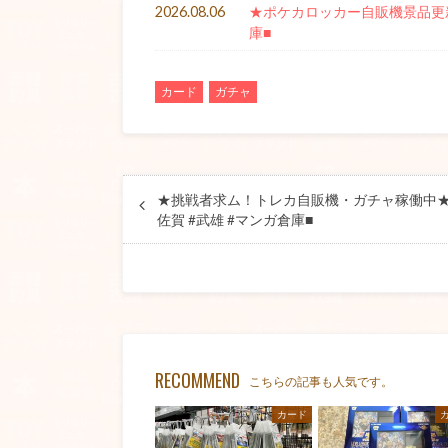
2026.08.06
★ポケカロッカー自販機景品更新★
庫■
カード
ガチャ
★挑戦者求ム！トレカ自販機・ガチャ稼働中★#T
佐賀 #武雄 #マンガ倉庫■
RECOMMEND
こちらの記事も人気です。
カード