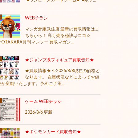
WEBチラシ
マンガ倉庫武雄店 最新の買取情報はこ
ちらから！ 高く売る秘訣はココ☆
★OTAKARA月刊マンソー 買取マガジ...
★ジャンプ系フィギュア買取告知★
★買取情報★ ※2026/8/8現在の価格と
なります。 在庫状況などによってお値
段が変動いたします。予めご了承...
ゲーム WEBチラシ
2026/8/6 更新
★ポケモンカード買取告知★