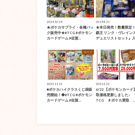
2024.10.19
2019.8.31
★ポケカサプライ・各種パッ
★本日発売！数量限定
ク販売中★#TCG #ポケモン
戯王 リンク・ヴレイン
カードゲーム #佐賀…
デュエリストセット』入
カード
買
2023.11.22
2021.6.22
■ポケカハイクラスくじ袋販
6/22 【ポケモンカード
売開始！◆#TCG #ポケモン
取価格更新しました♪ 
カードゲーム #佐賀…
TCG ＃ポケカ買取 