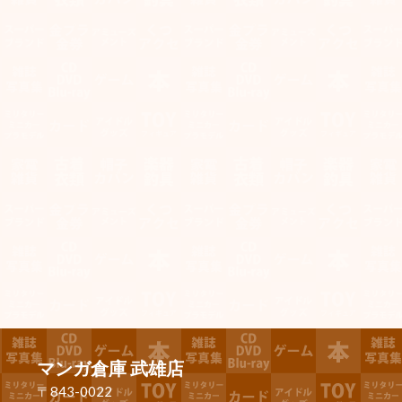
マンガ倉庫 武雄店
〒843-0022