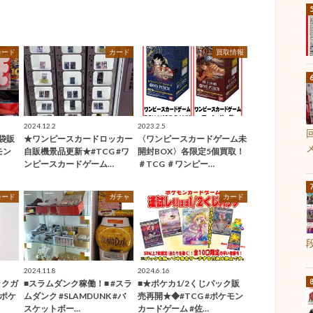
カード
カード
買取情報
2024.12.2
2023.2.5
袋販
★ワンピースカードロッカー
〈ワンピースカードゲーム未
モン
自販機景品更新★#TCG #ワ
開封BOX〉各限定5個買取！
ンピースカードゲーム…
＃TCG ＃ワンピー…
カード
ガチャ
カード
2024.11.8
2024.6.16
ックガ
■スラムダンク稼働！■ #スラ
■★ポケカ1/2くじパック販
#ポケ
ムダンク #SLAMDUNK #バ
売再開★◆#TCG #ポケモン
スケットボー…
カードゲーム #佐…