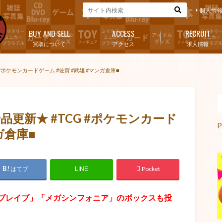
個人情
BUY AND SELL
ACCESS
RECRUIT
買取について
アクセス
求人情報
ポケモンカードゲーム #佐賀 #武雄 #マンガ倉庫■
更新★ #TCG #ポケモンカード
P
ガ倉庫■
はてブ
Pocket
LINE
ブレイブ」「メガシンフォニア」のボックスも投