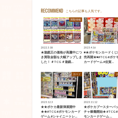
RECOMMEND
こちらの記事も人気です。
買取情報
2022.3.18
2023.4.16
★遊戯王の価格が高騰中につ
■★ポケモンカードくじ
き買取金額を大幅アップしま
売再開★■#TCG #ポケ
した！ ＃TCG ＃遊戯…
カードゲーム #佐賀…
カード
2023.12.3
2023.11.12
★★ポケカ最新弾展開中
★ポケカブースターパ
★★#TCG #ポケモンカード
チャ稼働開始★ #TCG 
ゲーム #シャイニートレ…
モンカードゲーム …