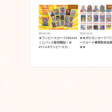
カード
買
2024.5.20
2023.12.11
★ワンピースカードDREAM
★★ポケモンカード/ワ
くじパック販売開始！★
ースカード◆買取告知
#TCG #ワンピースカ…
★★