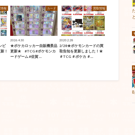
取情報
カード
買取情報
2026.4.30
2020.2.28
ンピ
★ポケカロッカー自販機景品
2/28★ポケモンカードの買
更新！
更新★ #TCG #ポケモンカ
取告知を更新しました！★
ードゲーム #佐賀 …
＃TCG ＃ポケカ ＃…