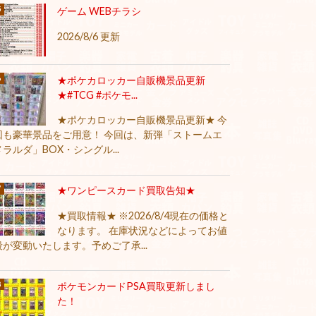
ゲーム WEBチラシ
2026/8/6 更新
★ポケカロッカー自販機景品更新
★#TCG #ポケモ...
★ポケカロッカー自販機景品更新★ 今
回も豪華景品をご用意！ 今回は、新弾「ストームエ
メラルダ」BOX・シングル...
★ワンピースカード買取告知★
★買取情報★ ※2026/8/4現在の価格と
なります。 在庫状況などによってお値
段が変動いたします。予めご了承...
ポケモンカードPSA買取更新しまし
た！