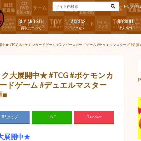
個人情
BUY AND SELL
ACCESS
RECRUIT
買取について
アクセス
求人情報
★ #TCG #ポケモンカードゲーム #ワンピースカードゲーム #デュエルマスターズ #佐賀 #
大展開中★ #TCG #ポケモンカ
P
カードゲーム #デュエルマスター
庫■
はてブ
Pocket
LINE
大展開中★