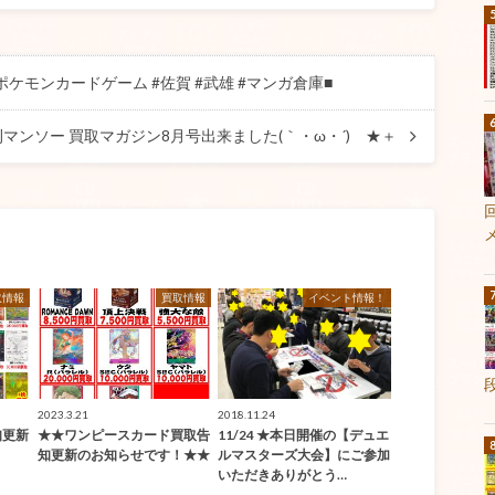
ケモンカードゲーム #佐賀 #武雄 #マンガ倉庫■
月刊マンソー 買取マガジン8月号出来ました(｀・ω・´)ゞ★＋
取情報
買取情報
イベント情報！
2023.3.21
2018.11.24
知更新
★★ワンピースカード買取告
11/24 ★本日開催の【デュエ
知更新のお知らせです！★★
ルマスターズ大会】にご参加
いただきありがとう…