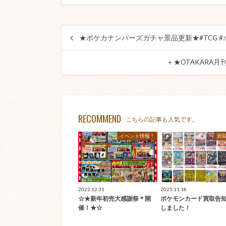
★ポケカナンバーズガチャ景品更新★#TCG #ポ
＋★OTAKARA
RECOMMEND
こちらの記事も人気です。
イベント情報！
買
2022.12.31
2025.11.18
☆★新年初売大感謝祭＊開
ポケモンカード買取告
催！★☆
しました！