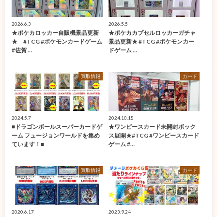
2026.6.3
2026.5.5
★ポケカロッカー自販機景品更新
★ポケカカプセルロッカーガチャ
★ #TCG #ポケモンカードゲーム
景品更新★ #TCG #ポケモンカー
#佐賀 …
ドゲーム …
買取情報
カード
2024.5.7
2024.10.18
■ドラゴンボールスーパーカードゲ
★ワンピースカード未開封ボック
ーム フュージョンワールドを集め
ス展開★#TCG #ワンピースカード
ています！■
ゲーム #…
買取情報
カード
2020.6.17
2023.9.24