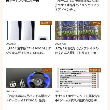
ゲーミングモニター
【ゲーム】12/7■買取商品のご紹
介です！◆品薄の『リングフィッ
トアドベンチ…
買取情報
ゲーム
2022.8.3
2022.7.29
【PS5＊通常版 CFI-1100A01｜デ
★7月29日発売《ゼノブレイド3》
ジタルエディション CFI110…
たくさん入荷しております！★
ゲーム
買取情報
2022.9.20
2021.10.17
【PlayStation2用ハンドル型コン
★★10/17■ゲームソフト買取告知
トローラー GT FORCE】販売…
◆#ゲーム #買取 #佐賀 #武雄 #P…