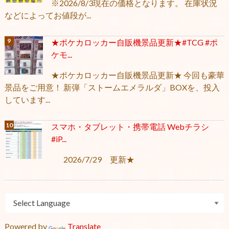
※2026/8/3現在の価格となります。 在庫状況
などによってお値段が...
★ポケカロッカー自販機景品更新★#TCG #ポ
ケモ...
★ポケカロッカー自販機景品更新★ 今回も豪華
景品をご用意！ 新弾「ストームエメラルダ」BOXを、投入
しています...
スマホ・タブレット・携帯電話 Webチラシ
#iP...
2026/7/29 更新★
Powered by
Translate