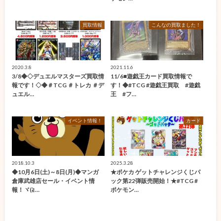
買取情報
こんなの買取ました！
2020.3.8
2021.11.6
3/8◆◇デュエルマスターズ買取情
11/6■遊戯王カード買取情報で
報です！◇◆＃TCG ＃トレカ ＃デ
す！◆#TCG #遊戯王買取 #遊戯
ュエル…
王 #フ…
イベント情報！
カード
2018.10.3
2025.3.28
◆10月6日(土)～8日(月)◆マンガ
★ポケカ ゲットチャレンジくじパ
倉庫武雄店セール・イベント情
ック第22弾販売開始！★#TCG #
報！ヾ(≧…
ポケモン…