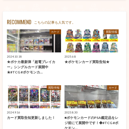
RECOMMEND
こちらの記事も人気です。
カード
買取情報
2024.10.18
2025.6.8
★ポケカ最新弾「超電ブレイカ
★ポケモンカード買取告知★
ー」シングルカード展開中
★#TCG #ポケモンカ…
買取情報
カード
2024.9.16
2023.8.30
カード買取告知更新しました！
■ポケモンカードのPSA鑑定品をレ
ジ前にて展開中です！◆#TCG #ポ
ケモン…