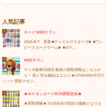
人気記事
カード WEBチラシ
2026/8/7 更新 ■デュエルマスターズ■ ■ワン
ピースカードゲーム■ ■ポケ...
WEBチラシ
マンガ倉庫武雄店 最新の買取情報はこちらか
ら！ 高く売る秘訣はココ☆ ★OTAKARA月刊マ
ンソー 買取マガジ...
★ポケモンカードBOX買取告知★
★買取情報★ ※2026/8/5現在の価格となりま