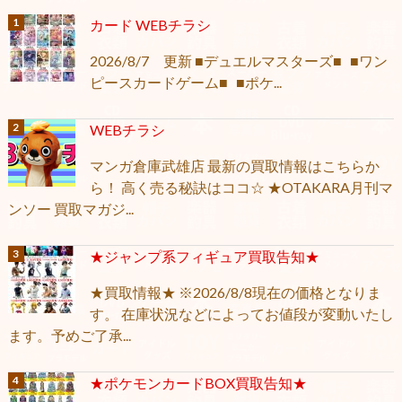
カード WEBチラシ
2026/8/7 更新 ■デュエルマスターズ■ ■ワン
ピースカードゲーム■ ■ポケ...
WEBチラシ
マンガ倉庫武雄店 最新の買取情報はこちらか
ら！ 高く売る秘訣はココ☆ ★OTAKARA月刊マ
ンソー 買取マガジ...
★ジャンプ系フィギュア買取告知★
★買取情報★ ※2026/8/8現在の価格となりま
す。 在庫状況などによってお値段が変動いたし
ます。予めご了承...
★ポケモンカードBOX買取告知★