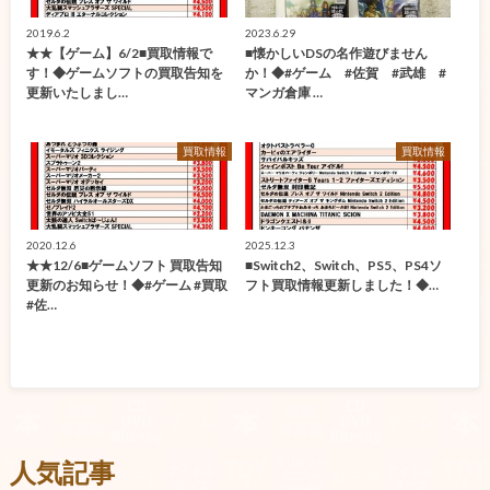
2019.6.2
2023.6.29
★★【ゲーム】6/2■買取情報で
■懐かしいDSの名作遊びません
す！◆ゲームソフトの買取告知を
か！◆#ゲーム #佐賀 #武雄 #
更新いたしまし…
マンガ倉庫 …
買取情報
買取情報
2020.12.6
2025.12.3
★★12/6■ゲームソフト 買取告知
■Switch2、Switch、PS5、PS4ソ
更新のお知らせ！◆#ゲーム #買取
フト買取情報更新しました！◆…
#佐…
人気記事