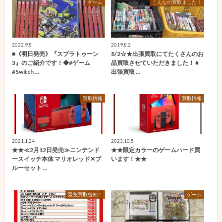
ゲーム
こんなの買取ました！
2022.9.8
2019.8.2
■《明日発売》『スプラトゥーン
8/2☆★出張買取にてたくさんのお
3』のご紹介です！◆#ゲーム
品買取させていただきました！ #
#Switch …
出張買取 …
買取情報
買取情報
2021.1.24
2023.10.5
★★≪2月12日発売≫ニンテンド
★★限定カラーのゲームハード買
ースイッチ本体 マリオレッド✕ブ
います！★★
ルーセット …
緊急買取告知！
ゲーム